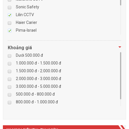
Sonic Safety
BÁO ĐỘNG, BÁO CHÁY
Lilin CCTV
Haier Carier
NHÀ THÔNG MINH
Pima-Israel
Tibet
LIÊN HỆ
Checkpoint
Khoảng giá
Paradox-Canada
Dưới 500.000 đ
D-max
1.000.000 đ - 1.500.000 đ
HIKVISON
1.500.000 đ - 2.000.000 đ
Eguard
2.000.000 đ - 3.000.000 đ
Khác
3.000.000 đ - 5.000.000 đ
Rapiscan
500.000 đ - 800.000 đ
800.000 đ - 1.000.000 đ
Trên 5.000.000 đ