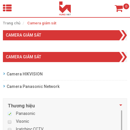
×
Trang chủ
Camera giám sát
CAMERA GIÁM SÁT
Tìm theo danh mục
CAMERA GIÁM SÁT
Tìm kiếm
Camera HIKVISION
Camera Panasonic Network
TRANG CHỦ
THIẾT BỊ SIÊU THỊ, THƯ VIỆN
Thương hiệu
Panasonic
CAMERA GIÁM SÁT
Visonic
Icatchinc CCTV
KIỂM SOÁT VÀO RA