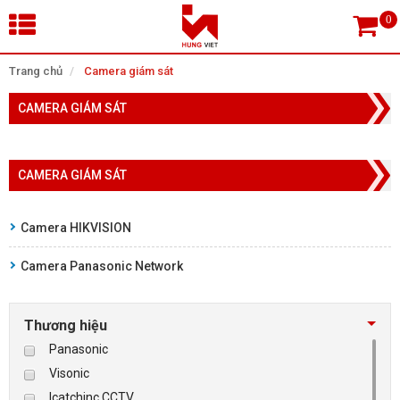
×
Trang chủ
Camera giám sát
CAMERA GIÁM SÁT
Tìm theo danh mục
CAMERA GIÁM SÁT
Tìm kiếm
Camera HIKVISION
Camera Panasonic Network
TRANG CHỦ
THIẾT BỊ SIÊU THỊ, THƯ VIỆN
Thương hiệu
Panasonic
CAMERA GIÁM SÁT
Visonic
Icatchinc CCTV
KIỂM SOÁT VÀO RA