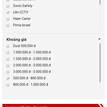
Sonic Safety
BÁO ĐỘNG, BÁO CHÁY
Lilin CCTV
Haier Carier
NHÀ THÔNG MINH
Pima-Israel
Tibet
LIÊN HỆ
Checkpoint
Khoảng giá
Paradox-Canada
Dưới 500.000 đ
D-max
1.000.000 đ - 1.500.000 đ
HIKVISON
1.500.000 đ - 2.000.000 đ
Eguard
2.000.000 đ - 3.000.000 đ
Khác
3.000.000 đ - 5.000.000 đ
Rapiscan
500.000 đ - 800.000 đ
800.000 đ - 1.000.000 đ
Trên 5.000.000 đ