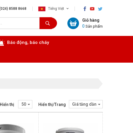
×
(024) 8588 8668
Tiếng Việt
Giỏ hàng
0
Sản phẩm
Báo động, báo cháy
50
Giá tăng dần
Hiển thị
Hiển thị/Trang