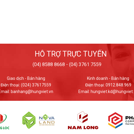
HỖ TRỢ TRỰC TUYẾN
(04) 8588 8668 - (04) 3761 7559
Kinh doanh - Bán hàng
Giao dịch - Bán hàng
Điện thoại: 0912.848.969
Điện thoại: (024) 37617559
ail: hungviet.kd@hungviet.vn
Email: banhang@hungviet.v