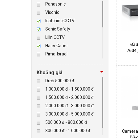
Panasonic
Visonic
BÁO ĐỘNG, BÁO CHÁY
Icatchinc CCTV
Sonic Safety
NHÀ THÔNG MINH
Lilin CCTV
Đầu
LIÊN HỆ
Haier Carier
7604
Pima-Israel
Tibet
Checkpoint
Khoảng giá
Paradox-Canada
Dưới 500.000 đ
D-max
1.000.000 đ - 1.500.000 đ
HIKVISON
1.500.000 đ - 2.000.000 đ
Eguard
2.000.000 đ - 3.000.000 đ
Khác
3.000.000 đ - 5.000.000 đ
Rapiscan
500.000 đ - 800.000 đ
800.000 đ - 1.000.000 đ
Camera 
DS-