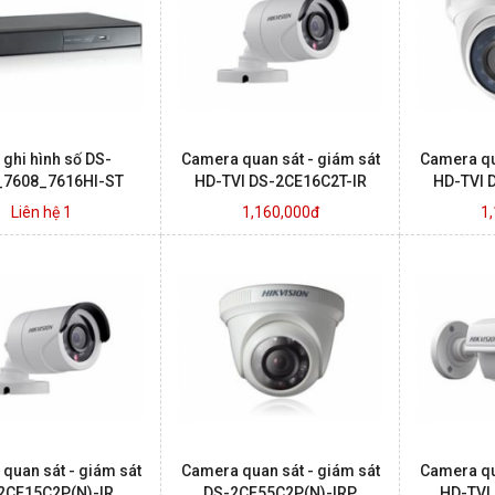
 ghi hình số DS-
Camera quan sát - giám sát
Camera qu
_7608_7616HI-ST
HD-TVI DS-2CE16C2T-IR
HD-TVI 
Liên hệ 1
1,160,000đ
1
quan sát - giám sát
Camera quan sát - giám sát
Camera qu
2CE15C2P(N)-IR
DS-2CE55C2P(N)-IRP
HD-TVI