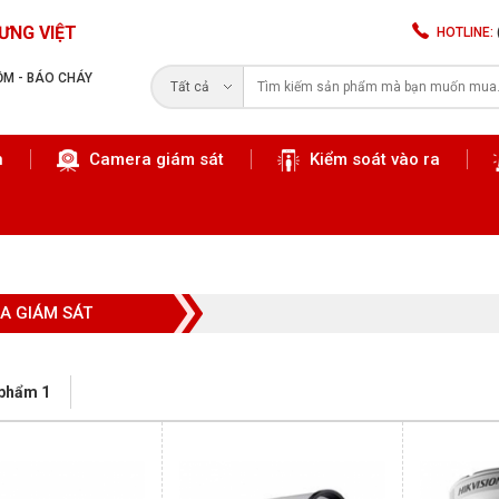
ƯNG VIỆT
HOTLINE:
RỘM - BÁO CHÁY
Tất cả
n
Camera giám sát
Kiểm soát vào ra
Tìm kiếm
A GIÁM SÁT
 phẩm 1