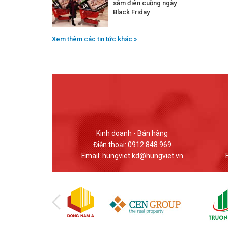
sắm điên cuồng ngày
Black Friday
Xem thêm các tin tức khác »
 Bán hàng
Giao dịch - Bán hàng
12.848.969
Điện thoại: (024) 37617559
d@hungviet.vn
Email: banhang@hungviet.vn
Em