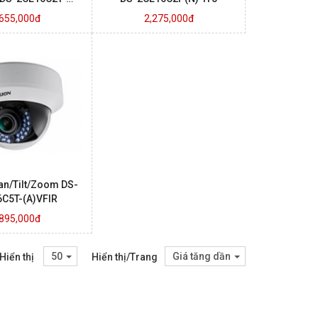
IT1.IT3
,655,000đ
2,275,000đ
n/Tilt/Zoom DS-
C5T-(A)VFIR
,895,000đ
50
Giá tăng dần
Hiển thị
Hiển thị/Trang