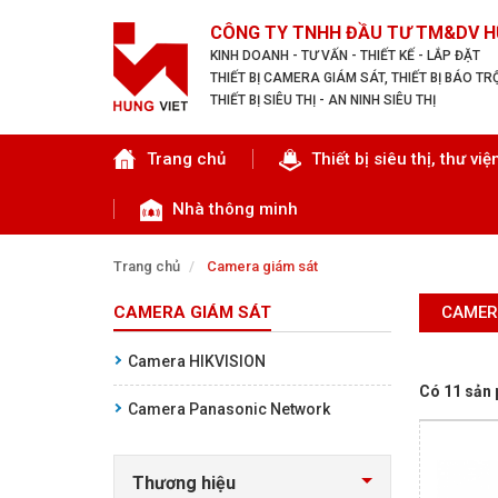
CÔNG TY TNHH ĐẦU TƯ TM&DV H
KINH DOANH - TƯ VẤN - THIẾT KẾ - LẮP ĐẶT
THIẾT BỊ CAMERA GIÁM SÁT, THIẾT BỊ BÁO T
THIẾT BỊ SIÊU THỊ - AN NINH SIÊU THỊ
Tìm theo danh mục
Trang chủ
Thiết bị siêu thị, thư việ
Nhà thông minh
Trang chủ
Camera giám sát
CAMERA GIÁM SÁT
CAMER
TRANG CHỦ
Camera HIKVISION
THIẾT BỊ SIÊU THỊ, THƯ VIỆN
Có 11 sản
Camera Panasonic Network
CAMERA GIÁM SÁT
Thương hiệu
KIỂM SOÁT VÀO RA