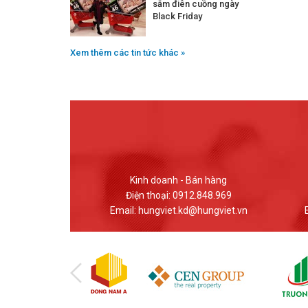
sắm điên cuồng ngày
Black Friday
Xem thêm các tin tức khác »
 Bán hàng
Giao dịch - Bán hàng
12.848.969
Điện thoại: (024) 37617559
d@hungviet.vn
Email: banhang@hungviet.vn
Em