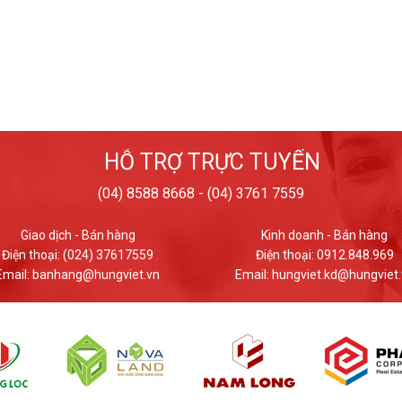
HỖ TRỢ TRỰC TUYẾN
(04) 8588 8668 - (04) 3761 7559
Kinh doanh - Bán hàng
Giao dịch - Bán hàng
Điện thoại: 0912.848.969
Điện thoại: (024) 37617559
ail: hungviet.kd@hungviet.vn
Email: banhang@hungviet.v