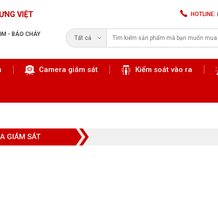
ƯNG VIỆT
HOTLINE:
RỘM - BÁO CHÁY
Tất cả
n
Camera giám sát
Kiểm soát vào ra
Tìm kiếm
A GIÁM SÁT