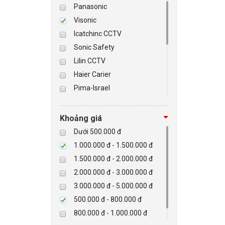
Panasonic
Visonic
BÁO ĐỘNG, BÁO CHÁY
Icatchinc CCTV
Sonic Safety
NHÀ THÔNG MINH
Lilin CCTV
LIÊN HỆ
Haier Carier
Pima-Israel
Tibet
Checkpoint
Khoảng giá
Paradox-Canada
Dưới 500.000 đ
D-max
1.000.000 đ - 1.500.000 đ
HIKVISON
1.500.000 đ - 2.000.000 đ
Eguard
2.000.000 đ - 3.000.000 đ
Khác
3.000.000 đ - 5.000.000 đ
Rapiscan
500.000 đ - 800.000 đ
800.000 đ - 1.000.000 đ