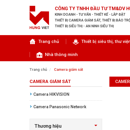
CÔNG TY TNHH ĐẦU TƯ TM&DV H
KINH DOANH - TƯ VẤN - THIẾT KẾ - LẮP ĐẶT
THIẾT BỊ CAMERA GIÁM SÁT, THIẾT BỊ BÁO T
THIẾT BỊ SIÊU THỊ - AN NINH SIÊU THỊ
Tìm theo danh mục
Trang chủ
Thiết bị siêu thị, thư việ
Nhà thông minh
Trang chủ
Camera giám sát
CAMERA GIÁM SÁT
CAMER
TRANG CHỦ
Camera HIKVISION
THIẾT BỊ SIÊU THỊ, THƯ VIỆN
Camera Panasonic Network
CAMERA GIÁM SÁT
Thương hiệu
KIỂM SOÁT VÀO RA