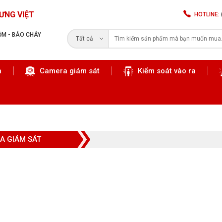
ƯNG VIỆT
HOTLINE:
RỘM - BÁO CHÁY
Tất cả
n
Camera giám sát
Kiểm soát vào ra
Tìm kiếm
A GIÁM SÁT