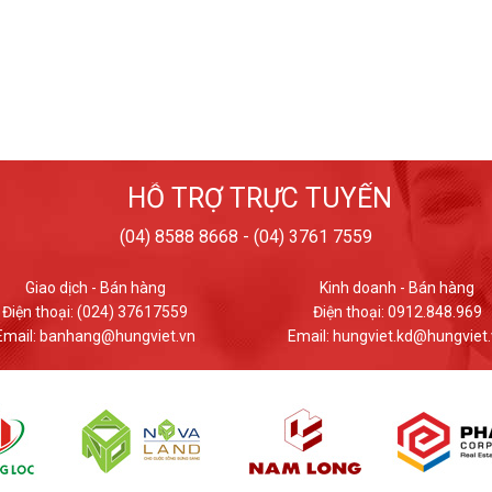
HỖ TRỢ TRỰC TUYẾN
(04) 8588 8668 - (04) 3761 7559
Kinh doanh - Bán hàng
Giao dịch - Bán hàng
Điện thoại: 0912.848.969
Điện thoại: (024) 37617559
ail: hungviet.kd@hungviet.vn
Email: banhang@hungviet.v