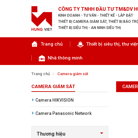
CÔNG TY TNHH ĐẦU TƯ TM&DV H
KINH DOANH - TƯ VẤN - THIẾT KẾ - LẮP ĐẶT
THIẾT BỊ CAMERA GIÁM SÁT, THIẾT BỊ BÁO T
THIẾT BỊ SIÊU THỊ - AN NINH SIÊU THỊ
Tìm theo danh mục
Trang chủ
Thiết bị siêu thị, thư việ
Nhà thông minh
Trang chủ
Camera giám sát
CAMERA GIÁM SÁT
CAMER
TRANG CHỦ
Camera HIKVISION
THIẾT BỊ SIÊU THỊ, THƯ VIỆN
Camera Panasonic Network
CAMERA GIÁM SÁT
Thương hiệu
KIỂM SOÁT VÀO RA