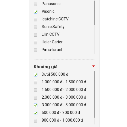
Panasonic
Visonic
BÁO ĐỘNG, BÁO CHÁY
Icatchinc CCTV
Sonic Safety
NHÀ THÔNG MINH
Lilin CCTV
LIÊN HỆ
Haier Carier
Pima-Israel
Tibet
Checkpoint
Khoảng giá
Paradox-Canada
Dưới 500.000 đ
D-max
1.000.000 đ - 1.500.000 đ
HIKVISON
1.500.000 đ - 2.000.000 đ
Eguard
2.000.000 đ - 3.000.000 đ
Khác
3.000.000 đ - 5.000.000 đ
Rapiscan
500.000 đ - 800.000 đ
800.000 đ - 1.000.000 đ