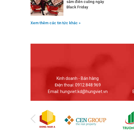
sắm điên cuồng ngày
Black Friday
Xem thêm các tin tức khác »
 Bán hàng
Giao dịch - Bán hàng
12.848.969
Điện thoại: (024) 37617559
d@hungviet.vn
Email: banhang@hungviet.vn
Em