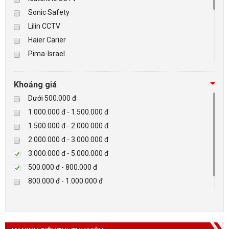
Sonic Safety
BÁO ĐỘNG, BÁO CHÁY
Lilin CCTV
Haier Carier
NHÀ THÔNG MINH
Pima-Israel
Tibet
LIÊN HỆ
Checkpoint
Khoảng giá
Paradox-Canada
Dưới 500.000 đ
D-max
1.000.000 đ - 1.500.000 đ
HIKVISON
1.500.000 đ - 2.000.000 đ
Eguard
2.000.000 đ - 3.000.000 đ
Khác
3.000.000 đ - 5.000.000 đ
Rapiscan
500.000 đ - 800.000 đ
800.000 đ - 1.000.000 đ
Trên 5.000.000 đ