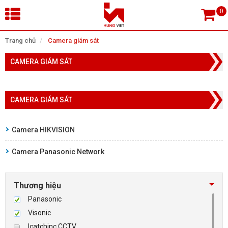
×
Trang chủ
Camera giám sát
CAMERA GIÁM SÁT
Tìm theo danh mục
CAMERA GIÁM SÁT
Tìm kiếm
Camera HIKVISION
Camera Panasonic Network
TRANG CHỦ
THIẾT BỊ SIÊU THỊ, THƯ VIỆN
Thương hiệu
Panasonic
CAMERA GIÁM SÁT
Visonic
Icatchinc CCTV
KIỂM SOÁT VÀO RA