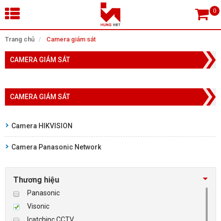
×
Trang chủ
Camera giám sát
CAMERA GIÁM SÁT
Tìm theo danh mục
CAMERA GIÁM SÁT
Tìm kiếm
Camera HIKVISION
Camera Panasonic Network
TRANG CHỦ
THIẾT BỊ SIÊU THỊ, THƯ VIỆN
Thương hiệu
Panasonic
CAMERA GIÁM SÁT
Visonic
Icatchinc CCTV
KIỂM SOÁT VÀO RA