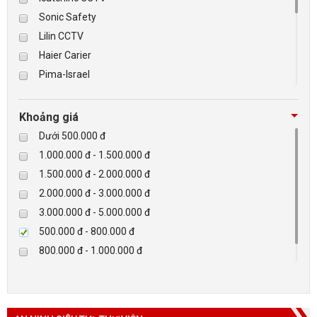
Sonic Safety
BÁO ĐỘNG, BÁO CHÁY
Lilin CCTV
Haier Carier
NHÀ THÔNG MINH
Pima-Israel
Tibet
LIÊN HỆ
Checkpoint
Khoảng giá
Paradox-Canada
Dưới 500.000 đ
D-max
1.000.000 đ - 1.500.000 đ
HIKVISON
1.500.000 đ - 2.000.000 đ
Eguard
2.000.000 đ - 3.000.000 đ
Khác
3.000.000 đ - 5.000.000 đ
Rapiscan
500.000 đ - 800.000 đ
800.000 đ - 1.000.000 đ
Trên 5.000.000 đ