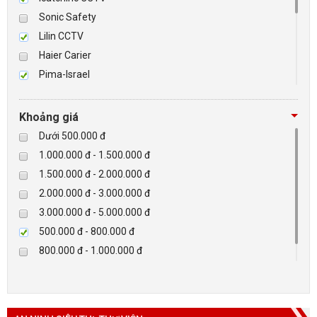
Sonic Safety
BÁO ĐỘNG, BÁO CHÁY
Lilin CCTV
Haier Carier
NHÀ THÔNG MINH
Pima-Israel
Tibet
LIÊN HỆ
Checkpoint
Khoảng giá
Paradox-Canada
Dưới 500.000 đ
D-max
1.000.000 đ - 1.500.000 đ
HIKVISON
1.500.000 đ - 2.000.000 đ
Eguard
2.000.000 đ - 3.000.000 đ
Khác
3.000.000 đ - 5.000.000 đ
Rapiscan
500.000 đ - 800.000 đ
800.000 đ - 1.000.000 đ
Trên 5.000.000 đ