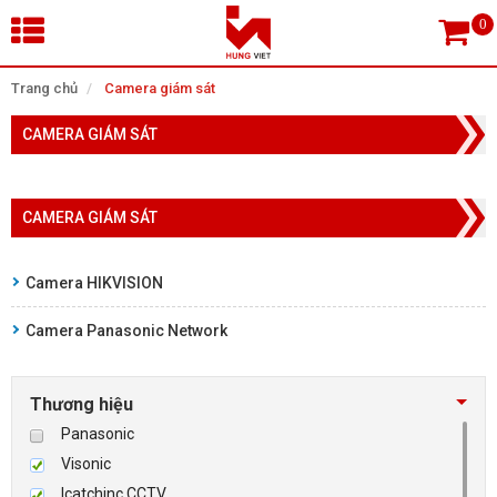
×
Trang chủ
Camera giám sát
CAMERA GIÁM SÁT
Tìm theo danh mục
CAMERA GIÁM SÁT
Tìm kiếm
Camera HIKVISION
Camera Panasonic Network
TRANG CHỦ
THIẾT BỊ SIÊU THỊ, THƯ VIỆN
Thương hiệu
Panasonic
CAMERA GIÁM SÁT
Visonic
Icatchinc CCTV
KIỂM SOÁT VÀO RA