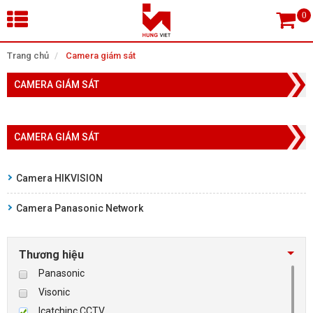
×
Trang chủ
Camera giám sát
CAMERA GIÁM SÁT
Tìm theo danh mục
CAMERA GIÁM SÁT
Tìm kiếm
Camera HIKVISION
Camera Panasonic Network
TRANG CHỦ
THIẾT BỊ SIÊU THỊ, THƯ VIỆN
Thương hiệu
Panasonic
CAMERA GIÁM SÁT
Visonic
Icatchinc CCTV
KIỂM SOÁT VÀO RA