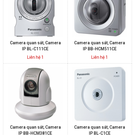
BÁO ĐỘNG, BÁO CHÁY
NHÀ THÔNG MINH
Camera quan sát, Camera
Camera quan sát, Camera
LIÊN HỆ
IP BL-C111CE
IP BB-HCM511CE
Liên hệ 1
Liên hệ 1
Camera quan sát, Camera
Camera quan sát, Camera
IP BB-HCM381CE
IP BL-C1CE