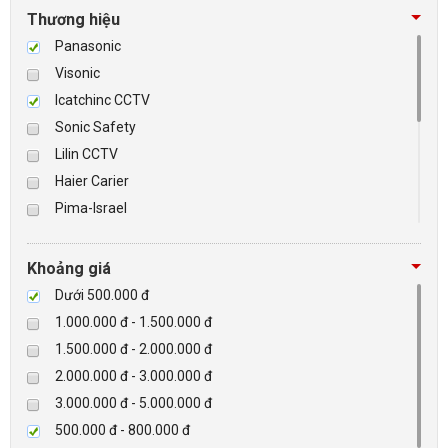
Thương hiệu
Panasonic
Visonic
Icatchinc CCTV
Sonic Safety
Lilin CCTV
Haier Carier
Pima-Israel
Tibet
Checkpoint
Khoảng giá
Paradox-Canada
Dưới 500.000 đ
D-max
1.000.000 đ - 1.500.000 đ
HIKVISON
1.500.000 đ - 2.000.000 đ
Eguard
2.000.000 đ - 3.000.000 đ
Khác
3.000.000 đ - 5.000.000 đ
Rapiscan
500.000 đ - 800.000 đ