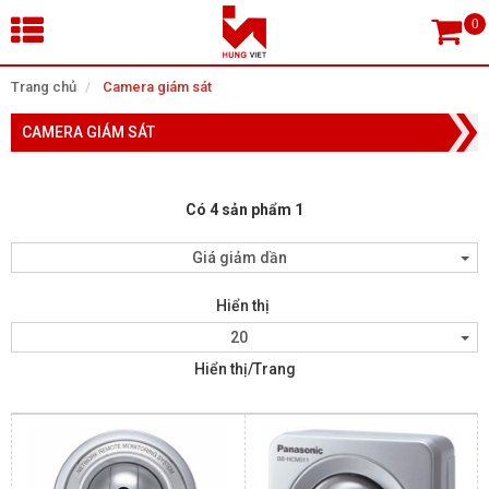
×
Trang chủ
Camera giám sát
CAMERA GIÁM SÁT
Tìm theo danh mục
Có 4 sản phẩm 1
Tìm kiếm
Giá giảm dần
Hiển thị
TRANG CHỦ
20
Hiển thị/Trang
THIẾT BỊ SIÊU THỊ, THƯ VIỆN
CAMERA GIÁM SÁT
KIỂM SOÁT VÀO RA