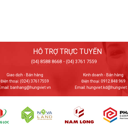
HỖ TRỢ TRỰC TUYẾN
(04) 8588 8668 - (04) 3761 7559
Kinh doanh - Bán hàng
Giao dịch - Bán hàng
Điện thoại: 0912.848.969
Điện thoại: (024) 37617559
ail: hungviet.kd@hungviet.vn
Email: banhang@hungviet.v