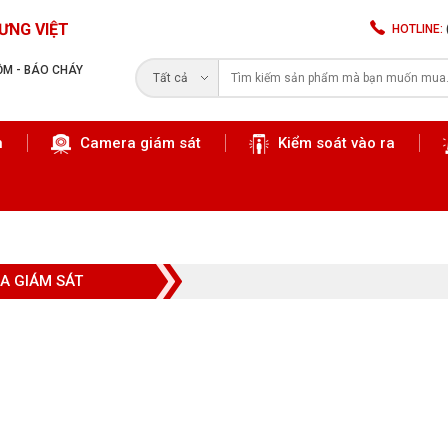
ƯNG VIỆT
HOTLINE:
RỘM - BÁO CHÁY
Tất cả
n
Camera giám sát
Kiểm soát vào ra
Tìm kiếm
A GIÁM SÁT