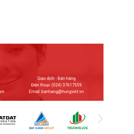
Kinh doanh - Bán hàng
Giao dị
Điện thoại: 0912.848.969
Điện thoại
n
Email: hungviet.kd@hungviet.vn
Email: ban