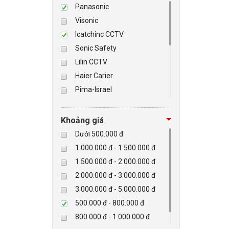
Panasonic
Visonic
BÁO ĐỘNG, BÁO CHÁY
Icatchinc CCTV
Sonic Safety
NHÀ THÔNG MINH
Lilin CCTV
LIÊN HỆ
Haier Carier
Pima-Israel
Tibet
Checkpoint
Khoảng giá
Paradox-Canada
Dưới 500.000 đ
D-max
1.000.000 đ - 1.500.000 đ
HIKVISON
1.500.000 đ - 2.000.000 đ
Eguard
2.000.000 đ - 3.000.000 đ
Khác
3.000.000 đ - 5.000.000 đ
Rapiscan
500.000 đ - 800.000 đ
800.000 đ - 1.000.000 đ