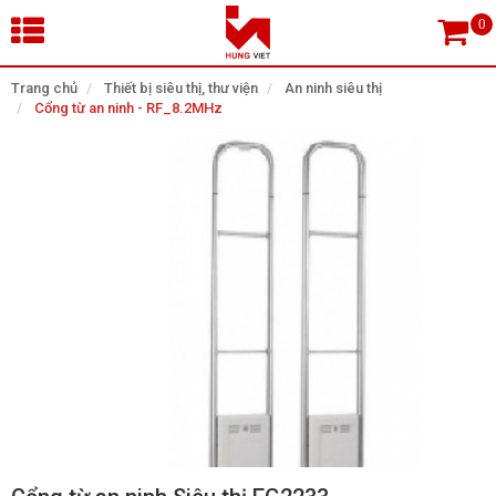
×
Trang chủ
Thiết bị siêu thị, thư viện
An ninh siêu thị
Cổng từ an ninh - RF_8.2MHz
Tìm theo danh mục
Tìm kiếm
TRANG CHỦ
THIẾT BỊ SIÊU THỊ, THƯ VIỆN
CAMERA GIÁM SÁT
KIỂM SOÁT VÀO RA