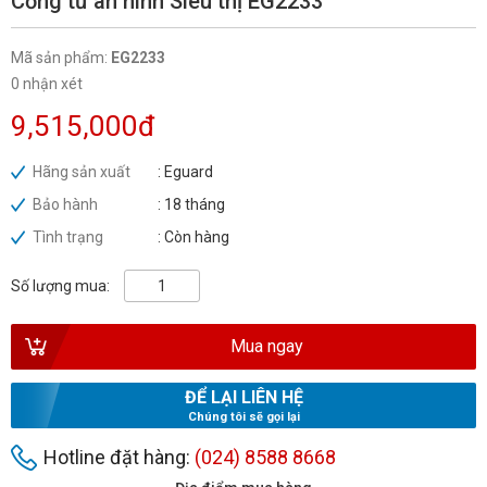
Cổng từ an ninh Siêu thị EG2233
BÁO ĐỘNG, BÁO CHÁY
Mã sản phẩm:
EG2233
0 nhận xét
NHÀ THÔNG MINH
9,515,000đ
LIÊN HỆ
Hãng sản xuất
: Eguard
Bảo hành
: 18 tháng
Tình trạng
: Còn hàng
Số lượng mua:
Mua ngay
ĐỂ LẠI LIÊN HỆ
Chúng tôi sẽ gọi lại
Hotline đặt hàng:
(024) 8588 8668