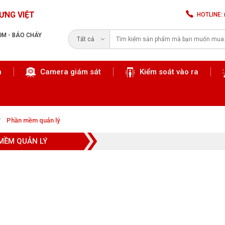
ƯNG VIỆT
HOTLINE:
RỘM - BÁO CHÁY
Tất cả
n
Camera giám sát
Kiểm soát vào ra
Tìm kiếm
Phần mềm quản lý
MỀM QUẢN LÝ