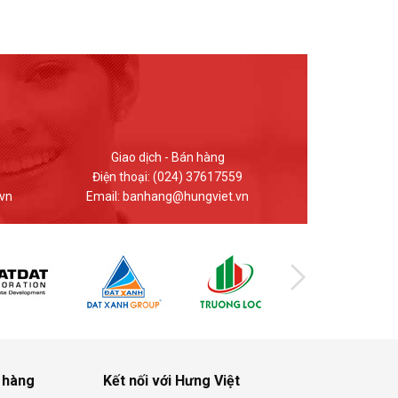
Kinh doanh - Bán hàng
Giao dị
Điện thoại: 0912.848.969
Điện thoại
n
Email: hungviet.kd@hungviet.vn
Email: ban
 hàng
Kết nối với Hưng Việt