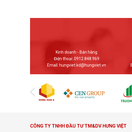
 Bán hàng
Giao dịch - Bán hàng
12.848.969
Điện thoại: (024) 37617559
d@hungviet.vn
Email: banhang@hungviet.vn
Em
CÔNG TY TNHH ĐẦU TƯ TM&DV HƯNG VIỆT