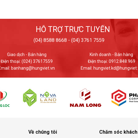
HỖ TRỢ TRỰC TUYẾN
(04) 8588 8668 - (04) 3761 7559
Kinh doanh - Bán hàng
Giao dịch - Bán hàng
Điện thoại: 0912.848.969
Điện thoại: (024) 37617559
ail: hungviet.kd@hungviet.vn
Email: banhang@hungviet.v
Về chúng tôi
Chăm sóc khách