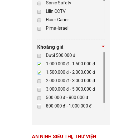
Sonic Safety
Lilin CCTV
BÁO ĐỘNG, BÁO CHÁY
Haier Carier
Pima-Israel
NHÀ THÔNG MINH
Tibet
Checkpoint
LIÊN HỆ
Khoảng giá
Paradox-Canada
Dưới 500.000 đ
D-max
1.000.000 đ - 1.500.000 đ
HIKVISON
1.500.000 đ - 2.000.000 đ
Eguard
2.000.000 đ - 3.000.000 đ
Khác
3.000.000 đ - 5.000.000 đ
Rapiscan
500.000 đ - 800.000 đ
800.000 đ - 1.000.000 đ
Trên 5.000.000 đ
AN NINH SIÊU THỊ, THƯ VIỆN