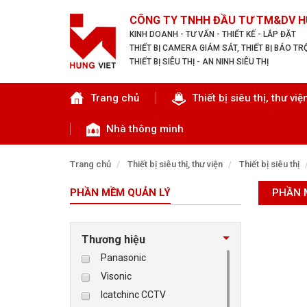
CÔNG TY TNHH ĐẦU TƯ TM&DV H
KINH DOANH - TƯ VẤN - THIẾT KẾ - LẮP ĐẶT
THIẾT BỊ CAMERA GIÁM SÁT, THIẾT BỊ BÁO T
THIẾT BỊ SIÊU THỊ - AN NINH SIÊU THỊ
Tìm theo danh mục
Trang chủ
Thiết bị siêu thị, thư việ
Nhà thông minh
Trang chủ
Thiết bị siêu thị, thư viện
Thiết bị siêu thị
PHẦN MỀM QUẢN LÝ
PHẦN 
TRANG CHỦ
THIẾT BỊ SIÊU THỊ, THƯ VIỆN
Thương hiệu
Panasonic
CAMERA GIÁM SÁT
Visonic
Icatchinc CCTV
KIỂM SOÁT VÀO RA