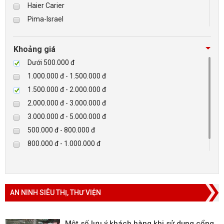
Haier Carier
Pima-Israel
BÁO ĐỘNG, BÁO CHÁY
Tibet
Checkpoint
NHÀ THÔNG MINH
Khoảng giá
Paradox-Canada
Dưới 500.000 đ
LIÊN HỆ
D-max
1.000.000 đ - 1.500.000 đ
HIKVISON
1.500.000 đ - 2.000.000 đ
Eguard
2.000.000 đ - 3.000.000 đ
Khác
3.000.000 đ - 5.000.000 đ
Rapiscan
500.000 đ - 800.000 đ
800.000 đ - 1.000.000 đ
Trên 5.000.000 đ
AN NINH SIÊU THỊ, THƯ VIỆN
Một số lưu ý khách hàng khi sử dụng cổng