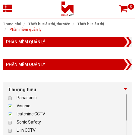
×
Trang chủ
Thiết bị siêu thị, thư viện
Thiết bị siêu thị
Phần mềm quản lý
Tìm theo danh mục
PHẦN MỀM QUẢN LÝ
PHẦN MỀM QUẢN LÝ
Tìm kiếm
Thương hiệu
TRANG CHỦ
Panasonic
THIẾT BỊ SIÊU THỊ, THƯ VIỆN
Visonic
Icatchinc CCTV
CAMERA GIÁM SÁT
Sonic Safety
Lilin CCTV
KIỂM SOÁT VÀO RA