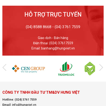
HỖ TRỢ TRỰC TUYẾN
(04) 8588 8668 - (04) 3761 7559
Giao dịch - Bán hàng
Điện thoại: (024) 37617559
Email: banhang@hungviet.vn
CÔNG TY TNHH ĐẦU TƯ TM&DV HƯNG VIỆT
Hotline
:
(024) 3761 7559
Email
: info@hungviet.vn