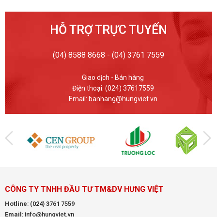
HỖ TRỢ TRỰC TUYẾN
(04) 8588 8668 - (04) 3761 7559
Giao dịch - Bán hàng
Điện thoại: (024) 37617559
Email: banhang@hungviet.vn
CÔNG TY TNHH ĐẦU TƯ TM&DV HƯNG VIỆT
Hotline
:
(024) 3761 7559
Email
: info@hungviet.vn