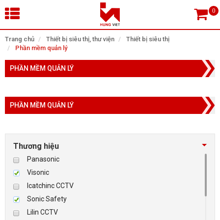
×
Trang chủ
Thiết bị siêu thị, thư viện
Thiết bị siêu thị
Phần mềm quản lý
Tìm theo danh mục
PHẦN MỀM QUẢN LÝ
PHẦN MỀM QUẢN LÝ
Tìm kiếm
Thương hiệu
TRANG CHỦ
Panasonic
THIẾT BỊ SIÊU THỊ, THƯ VIỆN
Visonic
Icatchinc CCTV
CAMERA GIÁM SÁT
Sonic Safety
Lilin CCTV
KIỂM SOÁT VÀO RA