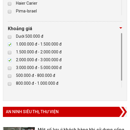
Haier Carier
Pima-Israel
BÁO ĐỘNG, BÁO CHÁY
Tibet
Checkpoint
NHÀ THÔNG MINH
Khoảng giá
Paradox-Canada
Dưới 500.000 đ
LIÊN HỆ
D-max
1.000.000 đ - 1.500.000 đ
HIKVISON
1.500.000 đ - 2.000.000 đ
Eguard
2.000.000 đ - 3.000.000 đ
Khác
3.000.000 đ - 5.000.000 đ
Rapiscan
500.000 đ - 800.000 đ
800.000 đ - 1.000.000 đ
Trên 5.000.000 đ
AN NINH SIÊU THỊ, THƯ VIỆN
Một số lưu ý khách hàng khi sử dụng cổng