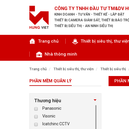
CÔNG TY TNHH ĐẦU TƯ TM&DV H
KINH DOANH - TƯ VẤN - THIẾT KẾ - LẮP ĐẶT
THIẾT BỊ CAMERA GIÁM SÁT, THIẾT BỊ BÁO T
THIẾT BỊ SIÊU THỊ - AN NINH SIÊU THỊ
Tìm theo danh mục
Trang chủ
Thiết bị siêu thị, thư việ
Nhà thông minh
Trang chủ
Thiết bị siêu thị, thư viện
Thiết bị siêu thị
PHẦN MỀM QUẢN LÝ
PHẦN 
TRANG CHỦ
THIẾT BỊ SIÊU THỊ, THƯ VIỆN
Thương hiệu
Panasonic
CAMERA GIÁM SÁT
Visonic
Icatchinc CCTV
KIỂM SOÁT VÀO RA