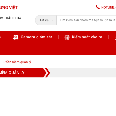
ƯNG VIỆT
HOTLINE:
RỘM - BÁO CHÁY
Tất cả
n
Camera giám sát
Kiểm soát vào ra
Tìm kiếm
Phần mềm quản lý
MỀM QUẢN LÝ