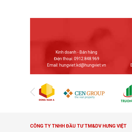
 Bán hàng
Giao dịch - Bán hàng
12.848.969
Điện thoại: (024) 37617559
d@hungviet.vn
Email: banhang@hungviet.vn
E
CÔNG TY TNHH ĐẦU TƯ TM&DV HƯNG VIỆT