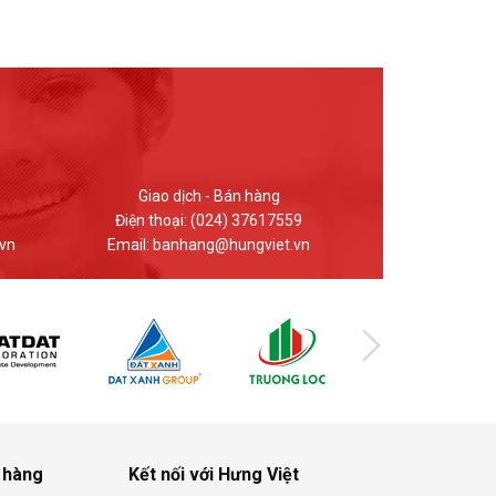
Kinh doanh - Bán hàng
Giao dị
Điện thoại: 0912.848.969
Điện thoại
n
Email: hungviet.kd@hungviet.vn
Email: ban
 hàng
Kết nối với Hưng Việt