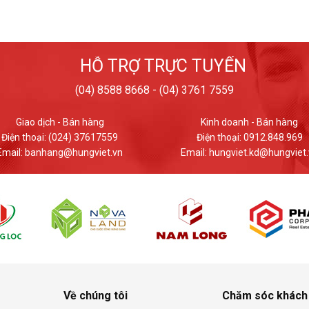
HỖ TRỢ TRỰC TUYẾN
(04) 8588 8668 - (04) 3761 7559
Kinh doanh - Bán hàng
Giao dịch - Bán hàng
Điện thoại: 0912.848.969
Điện thoại: (024) 37617559
mail: hungviet.kd@hungviet.vn
Email: banhang@hungviet.v
Về chúng tôi
Chăm sóc khách