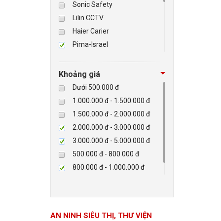
Sonic Safety
Lilin CCTV
BÁO ĐỘNG, BÁO CHÁY
Haier Carier
Pima-Israel
NHÀ THÔNG MINH
Tibet
Checkpoint
LIÊN HỆ
Khoảng giá
Paradox-Canada
Dưới 500.000 đ
D-max
1.000.000 đ - 1.500.000 đ
HIKVISON
1.500.000 đ - 2.000.000 đ
Eguard
2.000.000 đ - 3.000.000 đ
Khác
3.000.000 đ - 5.000.000 đ
Rapiscan
500.000 đ - 800.000 đ
800.000 đ - 1.000.000 đ
Trên 5.000.000 đ
AN NINH SIÊU THỊ, THƯ VIỆN