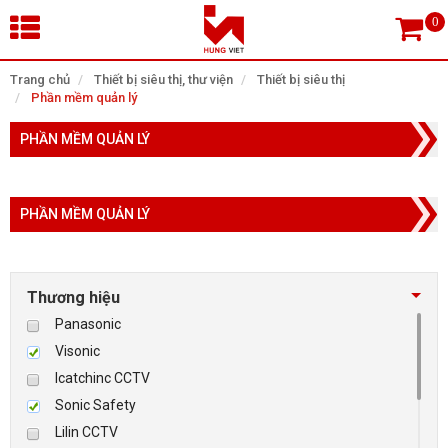
×
Trang chủ
Thiết bị siêu thị, thư viện
Thiết bị siêu thị
Phần mềm quản lý
Tìm theo danh mục
PHẦN MỀM QUẢN LÝ
PHẦN MỀM QUẢN LÝ
Tìm kiếm
Thương hiệu
TRANG CHỦ
Panasonic
THIẾT BỊ SIÊU THỊ, THƯ VIỆN
Visonic
Icatchinc CCTV
CAMERA GIÁM SÁT
Sonic Safety
Lilin CCTV
KIỂM SOÁT VÀO RA