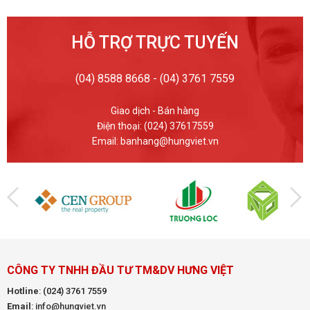
HỖ TRỢ TRỰC TUYẾN
(04) 8588 8668 - (04) 3761 7559
Giao dịch - Bán hàng
Điện thoại: (024) 37617559
Email: banhang@hungviet.vn
CÔNG TY TNHH ĐẦU TƯ TM&DV HƯNG VIỆT
Hotline
:
(024) 3761 7559
Email
: info@hungviet.vn