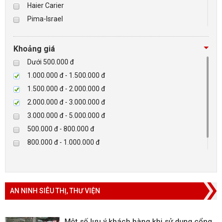
Haier Carier
Pima-Israel
BÁO ĐỘNG, BÁO CHÁY
Tibet
Checkpoint
NHÀ THÔNG MINH
Khoảng giá
Paradox-Canada
Dưới 500.000 đ
LIÊN HỆ
D-max
1.000.000 đ - 1.500.000 đ
HIKVISON
1.500.000 đ - 2.000.000 đ
Eguard
2.000.000 đ - 3.000.000 đ
Khác
3.000.000 đ - 5.000.000 đ
Rapiscan
500.000 đ - 800.000 đ
800.000 đ - 1.000.000 đ
Trên 5.000.000 đ
AN NINH SIÊU THỊ, THƯ VIỆN
Một số lưu ý khách hàng khi sử dụng cổng