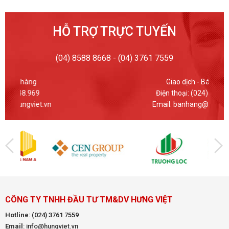
HỖ TRỢ TRỰC TUYẾN
(04) 8588 8668 - (04) 3761 7559
Giao dịch - Bán hàng
Điện thoại: (024) 37617559
Email: banhang@hungviet.vn
CÔNG TY TNHH ĐẦU TƯ TM&DV HƯNG VIỆT
Hotline
:
(024) 3761 7559
Email
: info@hungviet.vn