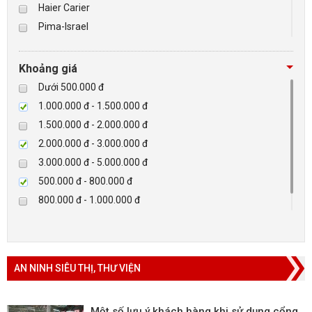
Haier Carier
Pima-Israel
BÁO ĐỘNG, BÁO CHÁY
Tibet
Checkpoint
NHÀ THÔNG MINH
Khoảng giá
Paradox-Canada
Dưới 500.000 đ
LIÊN HỆ
D-max
1.000.000 đ - 1.500.000 đ
HIKVISON
1.500.000 đ - 2.000.000 đ
Eguard
2.000.000 đ - 3.000.000 đ
Khác
3.000.000 đ - 5.000.000 đ
Rapiscan
500.000 đ - 800.000 đ
800.000 đ - 1.000.000 đ
Trên 5.000.000 đ
AN NINH SIÊU THỊ, THƯ VIỆN
Một số lưu ý khách hàng khi sử dụng cổng