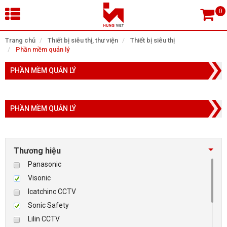
×
Trang chủ
Thiết bị siêu thị, thư viện
Thiết bị siêu thị
Phần mềm quản lý
Tìm theo danh mục
PHẦN MỀM QUẢN LÝ
PHẦN MỀM QUẢN LÝ
Tìm kiếm
Thương hiệu
TRANG CHỦ
Panasonic
THIẾT BỊ SIÊU THỊ, THƯ VIỆN
Visonic
Icatchinc CCTV
CAMERA GIÁM SÁT
Sonic Safety
Lilin CCTV
KIỂM SOÁT VÀO RA