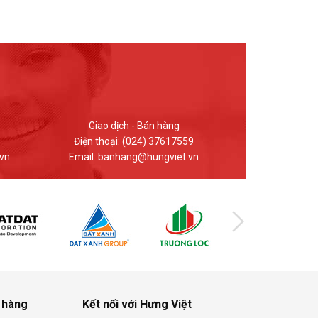
hàng
Kinh doanh - Bán hàng
7617559
Điện thoại: 0912.848.969
Điệ
gviet.vn
Email: hungviet.kd@hungviet.vn
Emai
 hàng
Kết nối với Hưng Việt