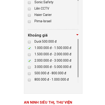
Sonic Safety
Lilin CCTV
BÁO ĐỘNG, BÁO CHÁY
Haier Carier
Pima-Israel
NHÀ THÔNG MINH
Tibet
Checkpoint
LIÊN HỆ
Khoảng giá
Paradox-Canada
Dưới 500.000 đ
D-max
1.000.000 đ - 1.500.000 đ
HIKVISON
1.500.000 đ - 2.000.000 đ
Eguard
2.000.000 đ - 3.000.000 đ
Khác
3.000.000 đ - 5.000.000 đ
Rapiscan
500.000 đ - 800.000 đ
800.000 đ - 1.000.000 đ
Trên 5.000.000 đ
AN NINH SIÊU THỊ, THƯ VIỆN