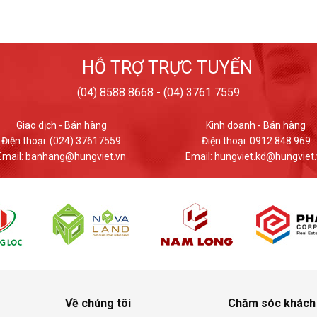
HỖ TRỢ TRỰC TUYẾN
(04) 8588 8668 - (04) 3761 7559
Kinh doanh - Bán hàng
Giao dịch - Bán 
Điện thoại: 0912.848.969
Điện thoại: (024) 3
Email: hungviet.kd@hungviet.vn
Email: banhang@hun
Về chúng tôi
Chăm sóc khách