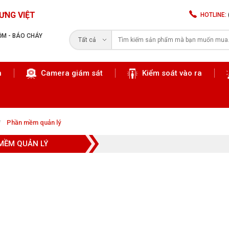
ƯNG VIỆT
HOTLINE:
RỘM - BÁO CHÁY
Tất cả
n
Camera giám sát
Kiểm soát vào ra
Tìm kiếm
Phần mềm quản lý
MỀM QUẢN LÝ