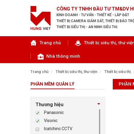
CÔNG TY TNHH ĐẦU TƯ TM&DV H
KINH DOANH - TƯ VẤN - THIẾT KẾ - LẮP ĐẶT
THIẾT BỊ CAMERA GIÁM SÁT, THIẾT BỊ BÁO T
THIẾT BỊ SIÊU THỊ - AN NINH SIÊU THỊ
Tìm theo danh mục
Trang chủ
Thiết bị siêu thị, thư việ
Nhà thông minh
Trang chủ
Thiết bị siêu thị, thư viện
Thiết bị siêu thị
PHẦN MỀM QUẢN LÝ
PHẦN 
TRANG CHỦ
THIẾT BỊ SIÊU THỊ, THƯ VIỆN
Thương hiệu
Panasonic
CAMERA GIÁM SÁT
Visonic
Icatchinc CCTV
KIỂM SOÁT VÀO RA