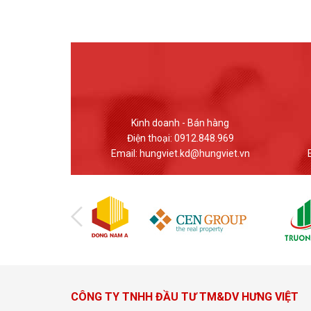
doanh - Bán hàng
Giao dịch - Bán hàng
oại: 0912.848.969
Điện thoại: (024) 37617559
gviet.kd@hungviet.vn
Email: banhang@hungviet.vn
CÔNG TY TNHH ĐẦU TƯ TM&DV HƯNG VIỆT