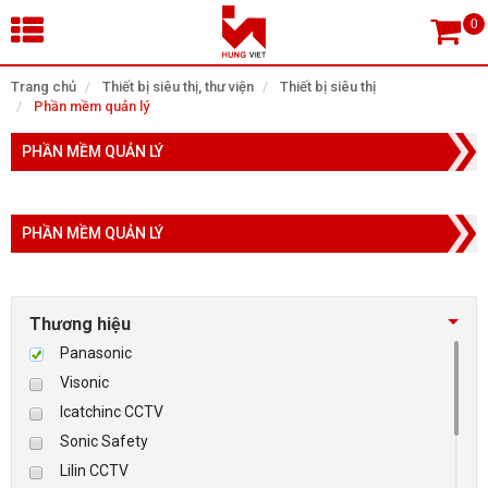
×
Trang chủ
Thiết bị siêu thị, thư viện
Thiết bị siêu thị
Phần mềm quản lý
Tìm theo danh mục
PHẦN MỀM QUẢN LÝ
PHẦN MỀM QUẢN LÝ
Tìm kiếm
Thương hiệu
TRANG CHỦ
Panasonic
THIẾT BỊ SIÊU THỊ, THƯ VIỆN
Visonic
Icatchinc CCTV
CAMERA GIÁM SÁT
Sonic Safety
Lilin CCTV
KIỂM SOÁT VÀO RA