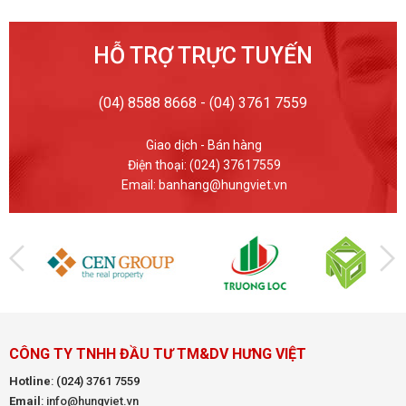
HỖ TRỢ TRỰC TUYẾN
(04) 8588 8668 - (04) 3761 7559
Giao dịch - Bán hàng
Điện thoại: (024) 37617559
Email: banhang@hungviet.vn
CÔNG TY TNHH ĐẦU TƯ TM&DV HƯNG VIỆT
Hotline
:
(024) 3761 7559
Email
: info@hungviet.vn