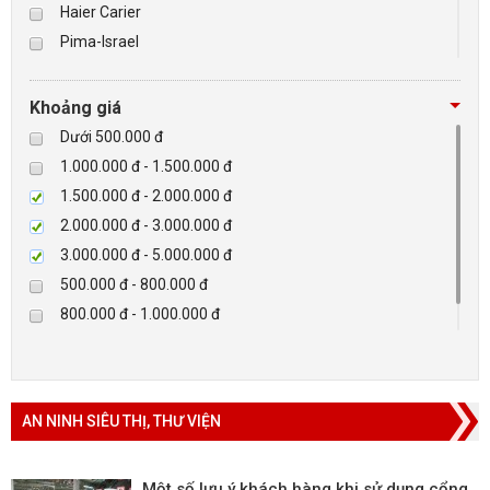
Haier Carier
Pima-Israel
BÁO ĐỘNG, BÁO CHÁY
Tibet
Checkpoint
NHÀ THÔNG MINH
Khoảng giá
Paradox-Canada
Dưới 500.000 đ
LIÊN HỆ
D-max
1.000.000 đ - 1.500.000 đ
HIKVISON
1.500.000 đ - 2.000.000 đ
Eguard
2.000.000 đ - 3.000.000 đ
Khác
3.000.000 đ - 5.000.000 đ
Rapiscan
500.000 đ - 800.000 đ
800.000 đ - 1.000.000 đ
Trên 5.000.000 đ
AN NINH SIÊU THỊ, THƯ VIỆN
Một số lưu ý khách hàng khi sử dụng cổng