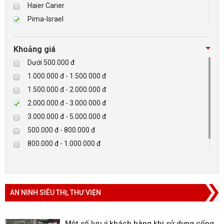
Haier Carier
Pima-Israel
BÁO ĐỘNG, BÁO CHÁY
Tibet
Checkpoint
NHÀ THÔNG MINH
Khoảng giá
Paradox-Canada
Dưới 500.000 đ
LIÊN HỆ
D-max
1.000.000 đ - 1.500.000 đ
HIKVISON
1.500.000 đ - 2.000.000 đ
Eguard
2.000.000 đ - 3.000.000 đ
Khác
3.000.000 đ - 5.000.000 đ
Rapiscan
500.000 đ - 800.000 đ
800.000 đ - 1.000.000 đ
Trên 5.000.000 đ
AN NINH SIÊU THỊ, THƯ VIỆN
Một số lưu ý khách hàng khi sử dụng cổng