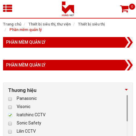
×
Trang chủ
Thiết bị siêu thị, thư viện
Thiết bị siêu thị
Phần mềm quản lý
Tìm theo danh mục
PHẦN MỀM QUẢN LÝ
PHẦN MỀM QUẢN LÝ
Tìm kiếm
Thương hiệu
TRANG CHỦ
Panasonic
THIẾT BỊ SIÊU THỊ, THƯ VIỆN
Visonic
Icatchinc CCTV
CAMERA GIÁM SÁT
Sonic Safety
Lilin CCTV
KIỂM SOÁT VÀO RA