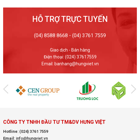
HỖ TRỢ TRỰC TUYẾN
(04) 8588 8668 - (04) 3761 7559
Giao dịch - Bán hàng
Điện thoại: (024) 37617559
Email: banhang@hungviet.vn
CÔNG TY TNHH ĐẦU TƯ TM&DV HƯNG VIỆT
Hotline
:
(024) 3761 7559
Email
: info@hungviet.vn