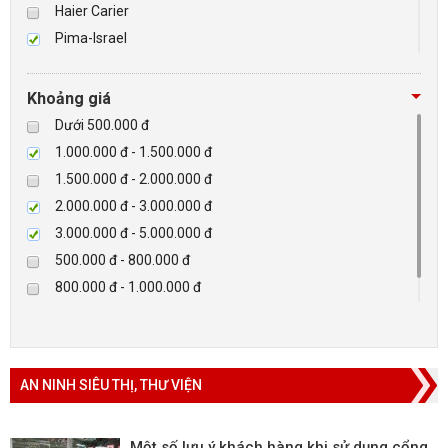
Haier Carier
Pima-Israel
BÁO ĐỘNG, BÁO CHÁY
Tibet
Checkpoint
NHÀ THÔNG MINH
Khoảng giá
Paradox-Canada
Dưới 500.000 đ
LIÊN HỆ
D-max
1.000.000 đ - 1.500.000 đ
HIKVISON
1.500.000 đ - 2.000.000 đ
Eguard
2.000.000 đ - 3.000.000 đ
Khác
3.000.000 đ - 5.000.000 đ
Rapiscan
500.000 đ - 800.000 đ
800.000 đ - 1.000.000 đ
Trên 5.000.000 đ
AN NINH SIÊU THỊ, THƯ VIỆN
Một số lưu ý khách hàng khi sử dụng cổng