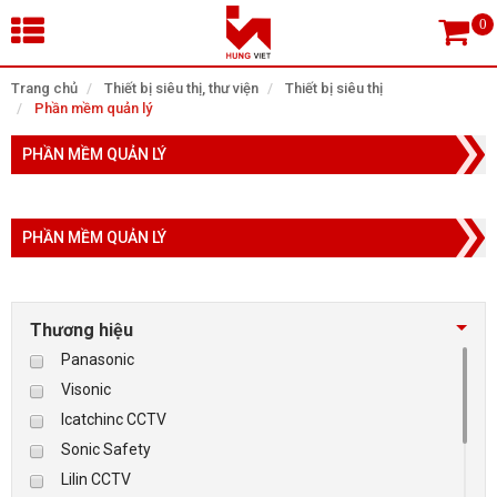
×
Trang chủ
Thiết bị siêu thị, thư viện
Thiết bị siêu thị
Phần mềm quản lý
Tìm theo danh mục
PHẦN MỀM QUẢN LÝ
PHẦN MỀM QUẢN LÝ
Tìm kiếm
Thương hiệu
TRANG CHỦ
Panasonic
THIẾT BỊ SIÊU THỊ, THƯ VIỆN
Visonic
Icatchinc CCTV
CAMERA GIÁM SÁT
Sonic Safety
Lilin CCTV
KIỂM SOÁT VÀO RA