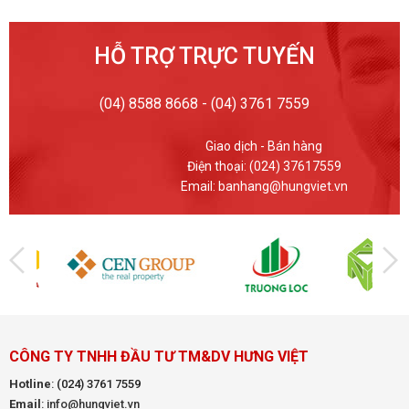
HỖ TRỢ TRỰC TUYẾN
(04) 8588 8668 - (04) 3761 7559
Giao dịch - Bán hàng
Điện thoại: (024) 37617559
Email: banhang@hungviet.vn
CÔNG TY TNHH ĐẦU TƯ TM&DV HƯNG VIỆT
Hotline
:
(024) 3761 7559
Email
: info@hungviet.vn