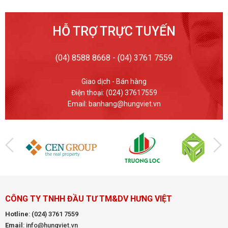
HỖ TRỢ TRỰC TUYẾN
(04) 8588 8668 - (04) 3761 7559
Giao dịch - Bán hàng
Điện thoại: (024) 37617559
Email: banhang@hungviet.vn
CÔNG TY TNHH ĐẦU TƯ TM&DV HƯNG VIỆT
Hotline
:
(024) 3761 7559
Email
: info@hungviet.vn