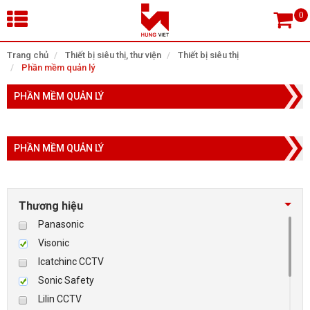
×
Trang chủ
Thiết bị siêu thị, thư viện
Thiết bị siêu thị
Phần mềm quản lý
Tìm theo danh mục
PHẦN MỀM QUẢN LÝ
PHẦN MỀM QUẢN LÝ
Tìm kiếm
Thương hiệu
TRANG CHỦ
Panasonic
THIẾT BỊ SIÊU THỊ, THƯ VIỆN
Visonic
Icatchinc CCTV
CAMERA GIÁM SÁT
Sonic Safety
Lilin CCTV
KIỂM SOÁT VÀO RA