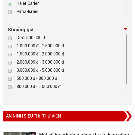
Haier Carier
Pima-Israel
BÁO ĐỘNG, BÁO CHÁY
Tibet
Checkpoint
NHÀ THÔNG MINH
Khoảng giá
Paradox-Canada
Dưới 500.000 đ
LIÊN HỆ
D-max
1.000.000 đ - 1.500.000 đ
HIKVISON
1.500.000 đ - 2.000.000 đ
Eguard
2.000.000 đ - 3.000.000 đ
Khác
3.000.000 đ - 5.000.000 đ
Rapiscan
500.000 đ - 800.000 đ
800.000 đ - 1.000.000 đ
Trên 5.000.000 đ
AN NINH SIÊU THỊ, THƯ VIỆN
Một số lưu ý khách hàng khi sử dụng cổng