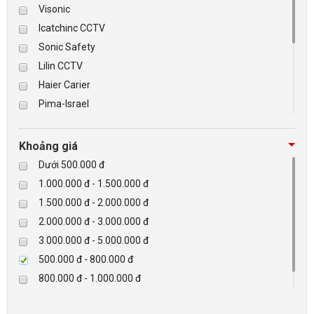
Visonic
Icatchinc CCTV
BÁO ĐỘNG, BÁO CHÁY
Sonic Safety
Lilin CCTV
NHÀ THÔNG MINH
Haier Carier
LIÊN HỆ
Pima-Israel
Tibet
Checkpoint
Khoảng giá
Paradox-Canada
Dưới 500.000 đ
D-max
1.000.000 đ - 1.500.000 đ
HIKVISON
1.500.000 đ - 2.000.000 đ
Eguard
2.000.000 đ - 3.000.000 đ
Khác
3.000.000 đ - 5.000.000 đ
Rapiscan
500.000 đ - 800.000 đ
800.000 đ - 1.000.000 đ
Trên 5.000.000 đ