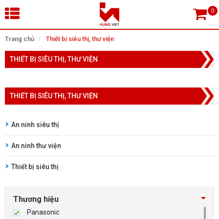
×
Trang chủ
Thiết bị siêu thị, thư viện
THIẾT BỊ SIÊU THỊ, THƯ VIỆN
Tìm theo danh mục
THIẾT BỊ SIÊU THỊ, THƯ VIỆN
Tìm kiếm
An ninh siêu thị
An ninh thư viện
TRANG CHỦ
Thiết bị siêu thị
THIẾT BỊ SIÊU THỊ, THƯ VIỆN
CAMERA GIÁM SÁT
Thương hiệu
Panasonic
KIỂM SOÁT VÀO RA