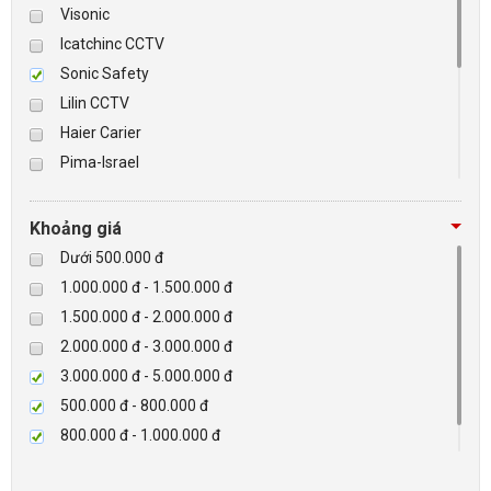
Visonic
Icatchinc CCTV
BÁO ĐỘNG, BÁO CHÁY
Sonic Safety
Lilin CCTV
NHÀ THÔNG MINH
Haier Carier
LIÊN HỆ
Pima-Israel
Tibet
Checkpoint
Khoảng giá
Paradox-Canada
Dưới 500.000 đ
D-max
1.000.000 đ - 1.500.000 đ
HIKVISON
1.500.000 đ - 2.000.000 đ
Eguard
2.000.000 đ - 3.000.000 đ
Khác
3.000.000 đ - 5.000.000 đ
Rapiscan
500.000 đ - 800.000 đ
800.000 đ - 1.000.000 đ
Trên 5.000.000 đ