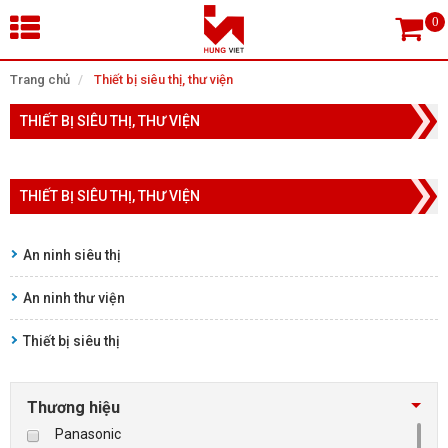
×
Trang chủ
Thiết bị siêu thị, thư viện
THIẾT BỊ SIÊU THỊ, THƯ VIỆN
Tìm theo danh mục
THIẾT BỊ SIÊU THỊ, THƯ VIỆN
Tìm kiếm
An ninh siêu thị
An ninh thư viện
TRANG CHỦ
Thiết bị siêu thị
THIẾT BỊ SIÊU THỊ, THƯ VIỆN
CAMERA GIÁM SÁT
Thương hiệu
Panasonic
KIỂM SOÁT VÀO RA