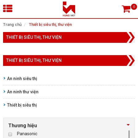
×
Trang chủ
Thiết bị siêu thị, thư viện
THIẾT BỊ SIÊU THỊ, THƯ VIỆN
Tìm theo danh mục
THIẾT BỊ SIÊU THỊ, THƯ VIỆN
Tìm kiếm
An ninh siêu thị
An ninh thư viện
TRANG CHỦ
Thiết bị siêu thị
THIẾT BỊ SIÊU THỊ, THƯ VIỆN
CAMERA GIÁM SÁT
Thương hiệu
Panasonic
KIỂM SOÁT VÀO RA