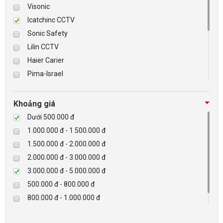
Visonic
Icatchinc CCTV
BÁO ĐỘNG, BÁO CHÁY
Sonic Safety
Lilin CCTV
NHÀ THÔNG MINH
Haier Carier
LIÊN HỆ
Pima-Israel
Tibet
Checkpoint
Khoảng giá
Paradox-Canada
Dưới 500.000 đ
D-max
1.000.000 đ - 1.500.000 đ
HIKVISON
1.500.000 đ - 2.000.000 đ
Eguard
2.000.000 đ - 3.000.000 đ
Khác
3.000.000 đ - 5.000.000 đ
Rapiscan
500.000 đ - 800.000 đ
800.000 đ - 1.000.000 đ
Trên 5.000.000 đ