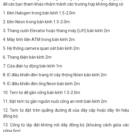
để các bạn tham khảo nhằm tránh các trường hợp không đáng có:
1. Đèn Halogen trong bán kính 1.5-2.0m
BÁO ĐỘNG, BÁO CHÁY
2. Đèn Neon trong bán kính 1.5-2.0m
NHÀ THÔNG MINH
3. Thang cuốn Elevator hoặc thang máy (Lift) bán kính 2m
4. Máy tính tiền ATM trong bán kính 2m
LIÊN HỆ
5. Hệ thống camera quan sát bán kính 2m
6. Thang Điện bán kính 2m
7. Cửa điện tự động bán kính 1m
8. IC điều khiển đèn trang trí cây thông Nôen bán kính 2m
9. IC điều khiển đèn ống Neon bán kính 2m
10. Tem từ để gần cổng bán kính 1.5-2.0m
11. Đặt tem từ gần nguồn nuôi cổng an ninh bán kính 2m
12. Tem từ đặt trên quãng đường đi của dây cáp hoặc dây tín hiệu
đồng bộ
13. Cổng từ lắp đặt không nối dây đồng bộ (khoảng cách giữa các
cổng 5m)