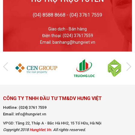
(04) 8588 8668 - (04) 3761 7559
Giao dịch - Bán hàng
Điện thoại: (024) 37617559
Email: banhang@hungviet.vn
CÔNG TY TNHH ĐẦU TƯ TM&DV HƯNG VIỆT
Hotline
:
(024) 3761 7559
Email
: info@hungviet.vn
VPGD: Tầng 22, Tháp A - Bắc Hà HH2, 15 Tố Hữu, Hà Nội
Copyright 2018
HungViet.Vn
. All rights reserved.