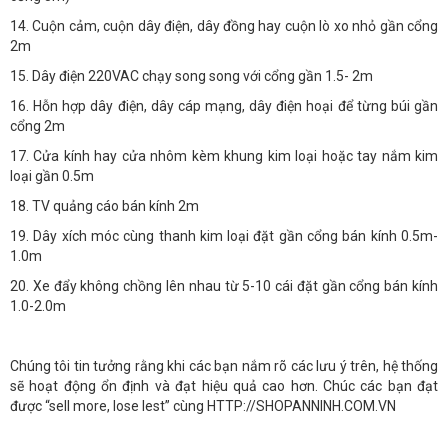
14. Cuộn cảm, cuộn dây điện, dây đồng hay cuộn lò xo nhỏ gần cổng
2m
15. Dây điện 220VAC chạy song song với cổng gần 1.5- 2m
16. Hỗn hợp dây điện, dây cáp mạng, dây điện hoại để từng búi gần
cổng 2m
17. Cửa kính hay cửa nhôm kèm khung kim loại hoặc tay nắm kim
loại gần 0.5m
18. TV quảng cáo bán kính 2m
19. Dây xích móc cùng thanh kim loại đặt gần cổng bán kính 0.5m-
1.0m
20. Xe đẩy không chồng lên nhau từ 5-10 cái đặt gần cổng bán kính
1.0-2.0m
Chúng tôi tin tưởng rằng khi các bạn nắm rõ các lưu ý trên, hệ thống
sẽ hoạt động ổn định và đạt hiệu quả cao hơn. Chúc các bạn đạt
được “sell more, lose lest” cùng HTTP://SHOPANNINH.COM.VN