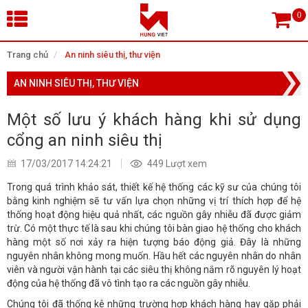
×
Trang chủ
An ninh siêu thị, thư viện
AN NINH SIÊU THỊ, THƯ VIỆN
Tìm theo danh mục
Một số lưu ý khách hàng khi sử dụng
cổng an ninh siêu thị
Tìm kiếm
17/03/2017 14:24:21
449 Lượt xem
Trong quá trình khảo sát, thiết kế hệ thống các kỹ sư của chúng tôi
bằng kinh nghiệm sẽ tư vấn lựa chọn những vị trí thích hợp để hệ
TRANG CHỦ
thống hoạt động hiệu quả nhất, các nguồn gây nhiễu đã được giảm
trừ. Có một thực tế là sau khi chúng tôi bàn giao hệ thống cho khách
THIẾT BỊ SIÊU THỊ, THƯ VIỆN
hàng một số nơi xảy ra hiện tượng báo động giả. Đây là những
nguyên nhân không mong muốn. Hầu hết các nguyên nhân do nhân
viên và người vận hành tại các siêu thị không nắm rõ nguyên lý hoạt
CAMERA GIÁM SÁT
động của hệ thống đã vô tình tạo ra các nguồn gây nhiễu.
Chúng tôi đã thống kê những trường hợp khách hàng hay gặp phải
KIỂM SOÁT VÀO RA