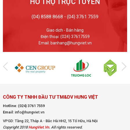
HỖ TRỢ TRỰC TUYẾN
(04) 8588 8668 - (04) 3761 7559
Giao dịch - Bán hàng
Điện thoại: (024) 37617559
Email: banhang@hungviet.vn
CÔNG TY TNHH ĐẦU TƯ TM&DV HƯNG VIỆT
Hotline
:
(024) 3761 7559
Email
: info@hungviet.vn
VPGD: Tầng 22, Tháp A - Bắc Hà HH2, 15 Tố Hữu, Hà Nội
Copyright 2018
HungViet.Vn
. All rights reserved.