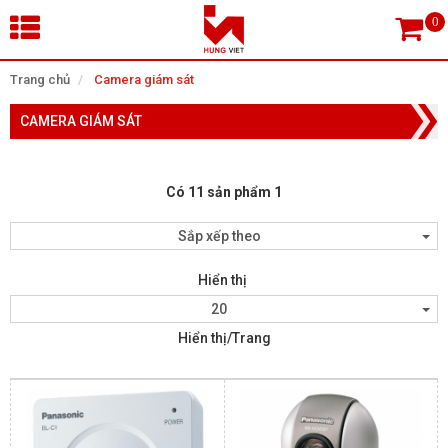
×
Trang chủ
Camera giám sát
CAMERA GIÁM SÁT
Tìm theo danh mục
Có 11 sản phẩm 1
Tìm kiếm
Sắp xếp theo
Hiển thị
TRANG CHỦ
20
Hiển thị/Trang
THIẾT BỊ SIÊU THỊ, THƯ VIỆN
CAMERA GIÁM SÁT
KIỂM SOÁT VÀO RA