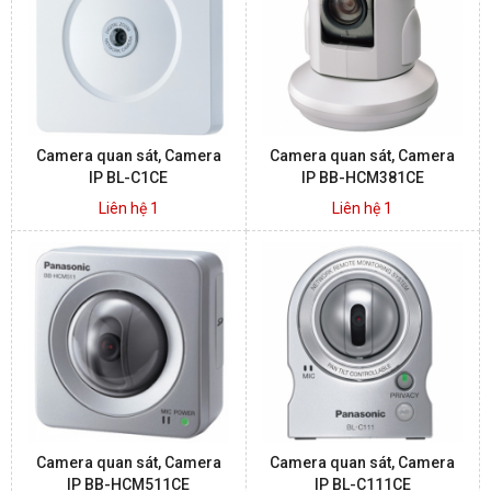
BÁO ĐỘNG, BÁO CHÁY
NHÀ THÔNG MINH
Camera quan sát, Camera
Camera quan sát, Camera
LIÊN HỆ
IP BL-C1CE
IP BB-HCM381CE
Liên hệ 1
Liên hệ 1
Camera quan sát, Camera
Camera quan sát, Camera
IP BB-HCM511CE
IP BL-C111CE