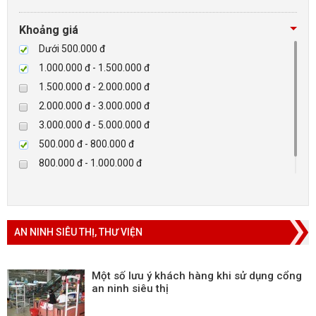
Tibet
Checkpoint
Khoảng giá
Paradox-Canada
Dưới 500.000 đ
D-max
1.000.000 đ - 1.500.000 đ
HIKVISON
1.500.000 đ - 2.000.000 đ
Eguard
2.000.000 đ - 3.000.000 đ
Khác
3.000.000 đ - 5.000.000 đ
Rapiscan
500.000 đ - 800.000 đ
800.000 đ - 1.000.000 đ
Trên 5.000.000 đ
AN NINH SIÊU THỊ, THƯ VIỆN
Một số lưu ý khách hàng khi sử dụng cổng
an ninh siêu thị