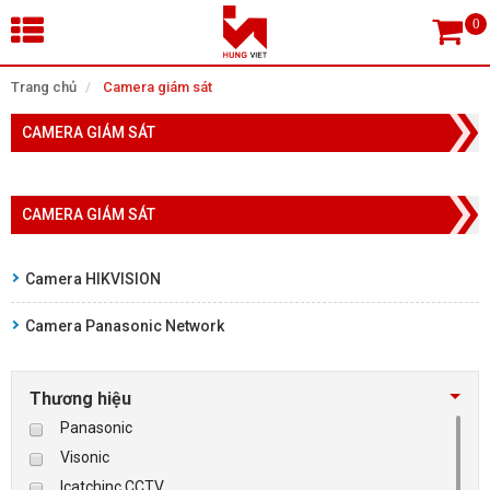
×
Trang chủ
Camera giám sát
CAMERA GIÁM SÁT
Tìm theo danh mục
CAMERA GIÁM SÁT
Tìm kiếm
Camera HIKVISION
Camera Panasonic Network
TRANG CHỦ
THIẾT BỊ SIÊU THỊ, THƯ VIỆN
Thương hiệu
Panasonic
CAMERA GIÁM SÁT
Visonic
Icatchinc CCTV
KIỂM SOÁT VÀO RA