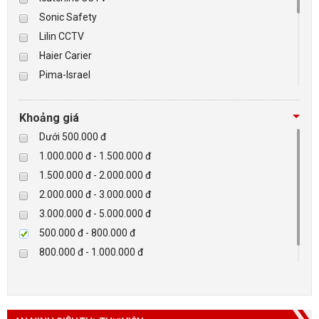
Sonic Safety
BÁO ĐỘNG, BÁO CHÁY
Lilin CCTV
Haier Carier
NHÀ THÔNG MINH
Pima-Israel
Tibet
LIÊN HỆ
Checkpoint
Khoảng giá
Paradox-Canada
Dưới 500.000 đ
D-max
1.000.000 đ - 1.500.000 đ
HIKVISON
1.500.000 đ - 2.000.000 đ
Eguard
2.000.000 đ - 3.000.000 đ
Khác
3.000.000 đ - 5.000.000 đ
Rapiscan
500.000 đ - 800.000 đ
800.000 đ - 1.000.000 đ
Trên 5.000.000 đ