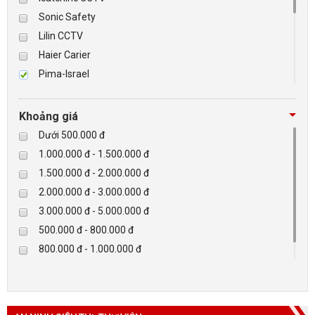
Sonic Safety
BÁO ĐỘNG, BÁO CHÁY
Lilin CCTV
Haier Carier
NHÀ THÔNG MINH
Pima-Israel
Tibet
LIÊN HỆ
Checkpoint
Khoảng giá
Paradox-Canada
Dưới 500.000 đ
D-max
1.000.000 đ - 1.500.000 đ
HIKVISON
1.500.000 đ - 2.000.000 đ
Eguard
2.000.000 đ - 3.000.000 đ
Khác
3.000.000 đ - 5.000.000 đ
Rapiscan
500.000 đ - 800.000 đ
800.000 đ - 1.000.000 đ
Trên 5.000.000 đ