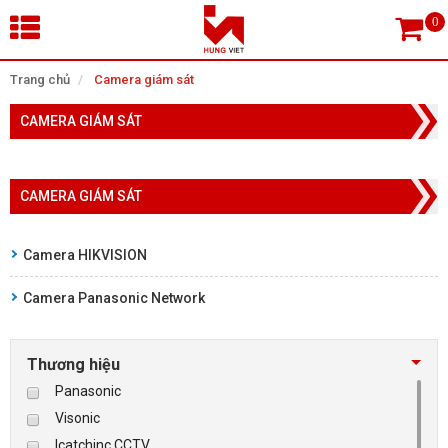
×
Trang chủ
Camera giám sát
CAMERA GIÁM SÁT
Tìm theo danh mục
CAMERA GIÁM SÁT
Tìm kiếm
Camera HIKVISION
Camera Panasonic Network
TRANG CHỦ
THIẾT BỊ SIÊU THỊ, THƯ VIỆN
Thương hiệu
Panasonic
CAMERA GIÁM SÁT
Visonic
Icatchinc CCTV
KIỂM SOÁT VÀO RA