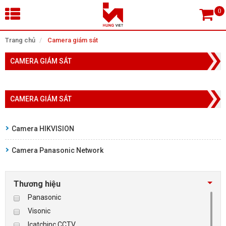
×
Trang chủ
Camera giám sát
CAMERA GIÁM SÁT
Tìm theo danh mục
CAMERA GIÁM SÁT
Tìm kiếm
Camera HIKVISION
Camera Panasonic Network
TRANG CHỦ
THIẾT BỊ SIÊU THỊ, THƯ VIỆN
Thương hiệu
Panasonic
CAMERA GIÁM SÁT
Visonic
Icatchinc CCTV
KIỂM SOÁT VÀO RA