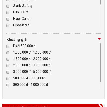
Sonic Safety
BÁO ĐỘNG, BÁO CHÁY
Lilin CCTV
Haier Carier
NHÀ THÔNG MINH
Pima-Israel
Tibet
LIÊN HỆ
Checkpoint
Khoảng giá
Paradox-Canada
Dưới 500.000 đ
D-max
1.000.000 đ - 1.500.000 đ
HIKVISON
1.500.000 đ - 2.000.000 đ
Eguard
2.000.000 đ - 3.000.000 đ
Khác
3.000.000 đ - 5.000.000 đ
Rapiscan
500.000 đ - 800.000 đ
800.000 đ - 1.000.000 đ
Trên 5.000.000 đ