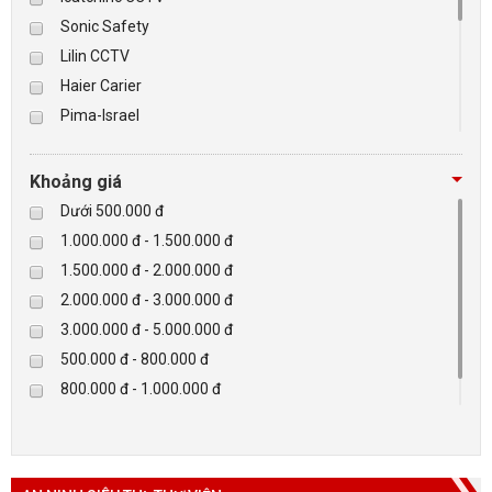
Sonic Safety
BÁO ĐỘNG, BÁO CHÁY
Lilin CCTV
Haier Carier
NHÀ THÔNG MINH
Pima-Israel
Tibet
LIÊN HỆ
Checkpoint
Khoảng giá
Paradox-Canada
Dưới 500.000 đ
D-max
1.000.000 đ - 1.500.000 đ
HIKVISON
1.500.000 đ - 2.000.000 đ
Eguard
2.000.000 đ - 3.000.000 đ
Khác
3.000.000 đ - 5.000.000 đ
Rapiscan
500.000 đ - 800.000 đ
800.000 đ - 1.000.000 đ
Trên 5.000.000 đ