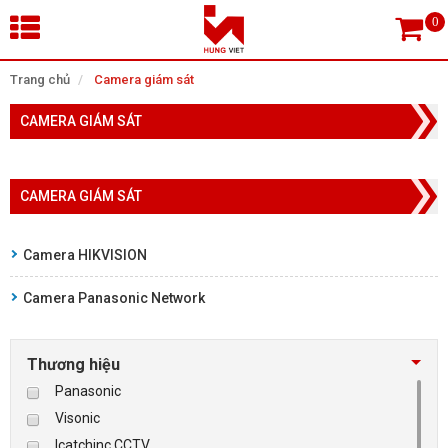
×
Trang chủ
Camera giám sát
CAMERA GIÁM SÁT
Tìm theo danh mục
CAMERA GIÁM SÁT
Tìm kiếm
Camera HIKVISION
Camera Panasonic Network
TRANG CHỦ
THIẾT BỊ SIÊU THỊ, THƯ VIỆN
Thương hiệu
Panasonic
CAMERA GIÁM SÁT
Visonic
Icatchinc CCTV
KIỂM SOÁT VÀO RA