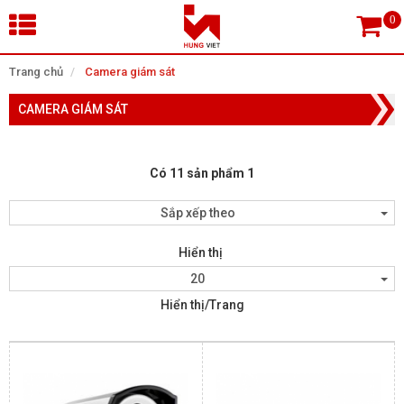
×
Trang chủ
Camera giám sát
CAMERA GIÁM SÁT
Tìm theo danh mục
Có 11 sản phẩm 1
Tìm kiếm
Sắp xếp theo
Hiển thị
TRANG CHỦ
20
Hiển thị/Trang
THIẾT BỊ SIÊU THỊ, THƯ VIỆN
CAMERA GIÁM SÁT
KIỂM SOÁT VÀO RA