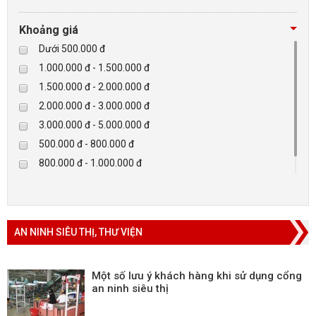
Tibet
Checkpoint
Khoảng giá
Paradox-Canada
Dưới 500.000 đ
D-max
1.000.000 đ - 1.500.000 đ
HIKVISON
1.500.000 đ - 2.000.000 đ
Eguard
2.000.000 đ - 3.000.000 đ
Khác
3.000.000 đ - 5.000.000 đ
Rapiscan
500.000 đ - 800.000 đ
800.000 đ - 1.000.000 đ
Trên 5.000.000 đ
AN NINH SIÊU THỊ, THƯ VIỆN
Một số lưu ý khách hàng khi sử dụng cổng
an ninh siêu thị