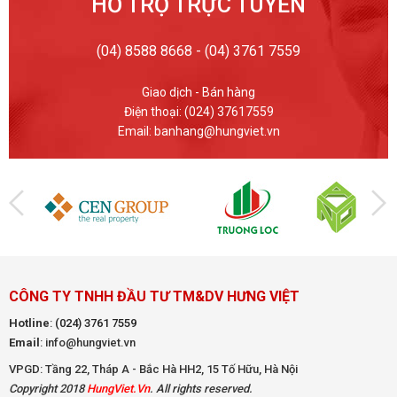
HỖ TRỢ TRỰC TUYẾN
(04) 8588 8668 - (04) 3761 7559
Giao dịch - Bán hàng
Điện thoại: (024) 37617559
Email: banhang@hungviet.vn
CÔNG TY TNHH ĐẦU TƯ TM&DV HƯNG VIỆT
Hotline
:
(024) 3761 7559
Email
: info@hungviet.vn
VPGD: Tầng 22, Tháp A - Bắc Hà HH2, 15 Tố Hữu, Hà Nội
Copyright 2018
HungViet.Vn
. All rights reserved.