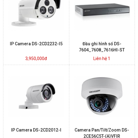
BÁO ĐỘNG, BÁO CHÁY
NHÀ THÔNG MINH
IP Camera DS-2CD2232-I5
Đầu ghi hình số DS-
LIÊN HỆ
7604_7608_7616HI-ST
3,950,000đ
Liên hệ 1
IP Camera DS-2CD2012-I
Camera Pan/Tilt/Zoom DS-
2CE56C5T-(A)VFIR