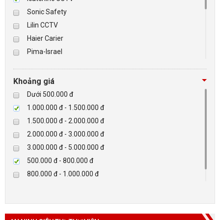
Sonic Safety
BÁO ĐỘNG, BÁO CHÁY
Lilin CCTV
Haier Carier
NHÀ THÔNG MINH
Pima-Israel
Tibet
LIÊN HỆ
Checkpoint
Khoảng giá
Paradox-Canada
Dưới 500.000 đ
D-max
1.000.000 đ - 1.500.000 đ
HIKVISON
1.500.000 đ - 2.000.000 đ
Eguard
2.000.000 đ - 3.000.000 đ
Khác
3.000.000 đ - 5.000.000 đ
Rapiscan
500.000 đ - 800.000 đ
800.000 đ - 1.000.000 đ
Trên 5.000.000 đ