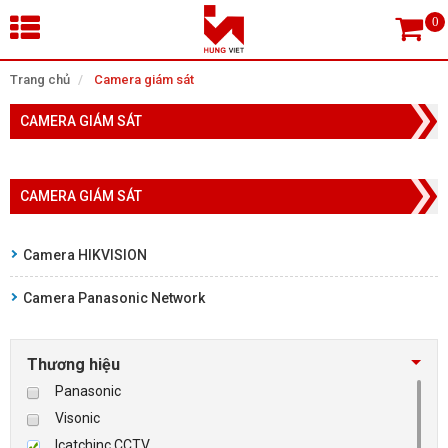
×
Trang chủ
Camera giám sát
CAMERA GIÁM SÁT
Tìm theo danh mục
CAMERA GIÁM SÁT
Tìm kiếm
Camera HIKVISION
Camera Panasonic Network
TRANG CHỦ
THIẾT BỊ SIÊU THỊ, THƯ VIỆN
Thương hiệu
Panasonic
CAMERA GIÁM SÁT
Visonic
Icatchinc CCTV
KIỂM SOÁT VÀO RA