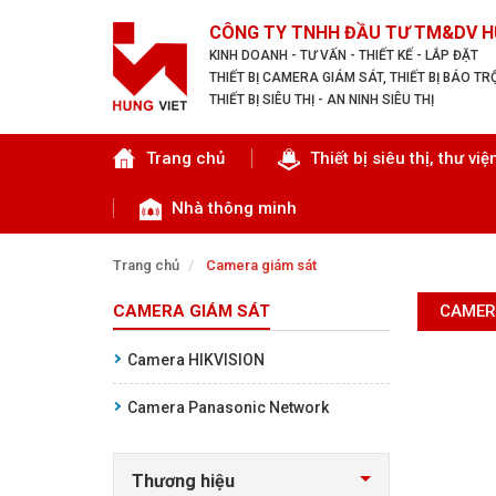
CÔNG TY TNHH ĐẦU TƯ TM&DV H
KINH DOANH - TƯ VẤN - THIẾT KẾ - LẮP ĐẶT
THIẾT BỊ CAMERA GIÁM SÁT, THIẾT BỊ BÁO T
THIẾT BỊ SIÊU THỊ - AN NINH SIÊU THỊ
Tìm theo danh mục
Trang chủ
Thiết bị siêu thị, thư việ
Nhà thông minh
Trang chủ
Camera giám sát
CAMERA GIÁM SÁT
CAMER
TRANG CHỦ
Camera HIKVISION
THIẾT BỊ SIÊU THỊ, THƯ VIỆN
Camera Panasonic Network
CAMERA GIÁM SÁT
Thương hiệu
KIỂM SOÁT VÀO RA