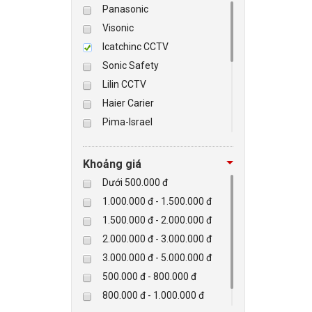
Panasonic
Visonic
BÁO ĐỘNG, BÁO CHÁY
Icatchinc CCTV
Sonic Safety
NHÀ THÔNG MINH
Lilin CCTV
LIÊN HỆ
Haier Carier
Pima-Israel
Tibet
Checkpoint
Khoảng giá
Paradox-Canada
Dưới 500.000 đ
D-max
1.000.000 đ - 1.500.000 đ
HIKVISON
1.500.000 đ - 2.000.000 đ
Eguard
2.000.000 đ - 3.000.000 đ
Khác
3.000.000 đ - 5.000.000 đ
Rapiscan
500.000 đ - 800.000 đ
800.000 đ - 1.000.000 đ