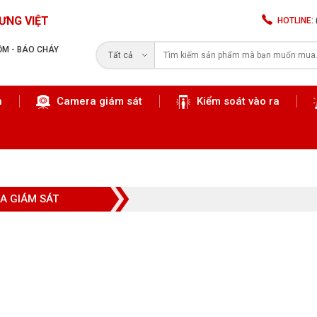
ƯNG VIỆT
HOTLINE:
RỘM - BÁO CHÁY
Tất cả
n
Camera giám sát
Kiểm soát vào ra
Tìm kiếm
A GIÁM SÁT