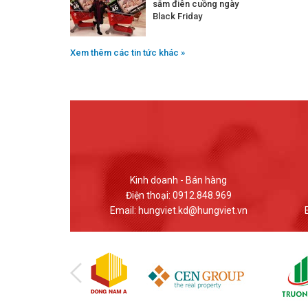
sắm điên cuồng ngày
Black Friday
Xem thêm các tin tức khác »
 Bán hàng
Giao dịch - Bán hàng
12.848.969
Điện thoại: (024) 37617559
d@hungviet.vn
Email: banhang@hungviet.vn
Em