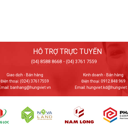
HỖ TRỢ TRỰC TUYẾN
(04) 8588 8668 - (04) 3761 7559
Kinh doanh - Bán hàng
Giao dịch - Bán hàng
Điện thoại: 0912.848.969
Điện thoại: (024) 37617559
ail: hungviet.kd@hungviet.vn
Email: banhang@hungviet.v