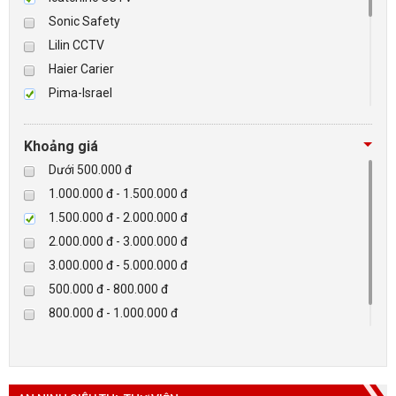
Sonic Safety
BÁO ĐỘNG, BÁO CHÁY
Lilin CCTV
Haier Carier
NHÀ THÔNG MINH
Pima-Israel
Tibet
LIÊN HỆ
Checkpoint
Khoảng giá
Paradox-Canada
Dưới 500.000 đ
D-max
1.000.000 đ - 1.500.000 đ
HIKVISON
1.500.000 đ - 2.000.000 đ
Eguard
2.000.000 đ - 3.000.000 đ
Khác
3.000.000 đ - 5.000.000 đ
Rapiscan
500.000 đ - 800.000 đ
800.000 đ - 1.000.000 đ
Trên 5.000.000 đ