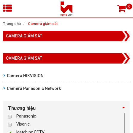
×
Trang chủ
Camera giám sát
CAMERA GIÁM SÁT
Tìm theo danh mục
CAMERA GIÁM SÁT
Tìm kiếm
Camera HIKVISION
Camera Panasonic Network
TRANG CHỦ
THIẾT BỊ SIÊU THỊ, THƯ VIỆN
Thương hiệu
Panasonic
CAMERA GIÁM SÁT
Visonic
Icatchinc CCTV
KIỂM SOÁT VÀO RA