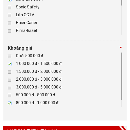
Sonic Safety
BÁO ĐỘNG, BÁO CHÁY
Lilin CCTV
Haier Carier
NHÀ THÔNG MINH
Pima-Israel
Tibet
LIÊN HỆ
Checkpoint
Khoảng giá
Paradox-Canada
Dưới 500.000 đ
D-max
1.000.000 đ - 1.500.000 đ
HIKVISON
1.500.000 đ - 2.000.000 đ
Eguard
2.000.000 đ - 3.000.000 đ
Khác
3.000.000 đ - 5.000.000 đ
Rapiscan
500.000 đ - 800.000 đ
800.000 đ - 1.000.000 đ
Trên 5.000.000 đ