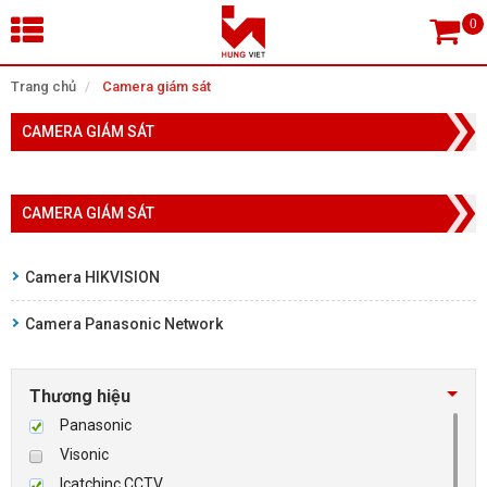
×
Trang chủ
Camera giám sát
CAMERA GIÁM SÁT
Tìm theo danh mục
CAMERA GIÁM SÁT
Tìm kiếm
Camera HIKVISION
Camera Panasonic Network
TRANG CHỦ
THIẾT BỊ SIÊU THỊ, THƯ VIỆN
Thương hiệu
Panasonic
CAMERA GIÁM SÁT
Visonic
Icatchinc CCTV
KIỂM SOÁT VÀO RA