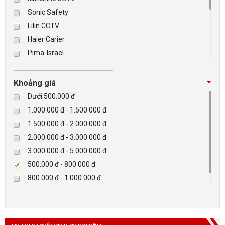
Sonic Safety
BÁO ĐỘNG, BÁO CHÁY
Lilin CCTV
Haier Carier
NHÀ THÔNG MINH
Pima-Israel
Tibet
LIÊN HỆ
Checkpoint
Khoảng giá
Paradox-Canada
Dưới 500.000 đ
D-max
1.000.000 đ - 1.500.000 đ
HIKVISON
1.500.000 đ - 2.000.000 đ
Eguard
2.000.000 đ - 3.000.000 đ
Khác
3.000.000 đ - 5.000.000 đ
Rapiscan
500.000 đ - 800.000 đ
800.000 đ - 1.000.000 đ
Trên 5.000.000 đ