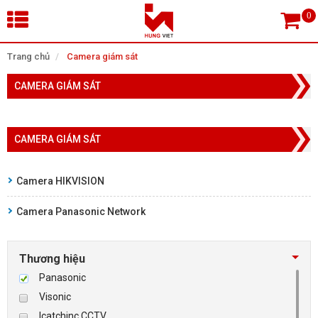
×
Trang chủ
Camera giám sát
CAMERA GIÁM SÁT
Tìm theo danh mục
CAMERA GIÁM SÁT
Tìm kiếm
Camera HIKVISION
Camera Panasonic Network
TRANG CHỦ
THIẾT BỊ SIÊU THỊ, THƯ VIỆN
Thương hiệu
Panasonic
CAMERA GIÁM SÁT
Visonic
Icatchinc CCTV
KIỂM SOÁT VÀO RA