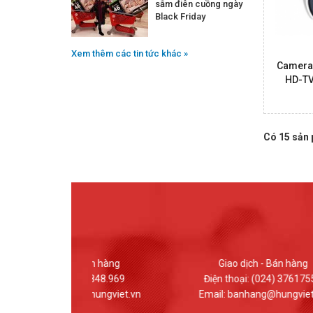
sắm điên cuồng ngày
Black Friday
Xem thêm các tin tức khác »
Camera 
HD-TV
Có 15 sản
 Bán hàng
Giao dịch - Bán hàng
12.848.969
Điện thoại: (024) 37617559
d@hungviet.vn
Email: banhang@hungviet.vn
Em