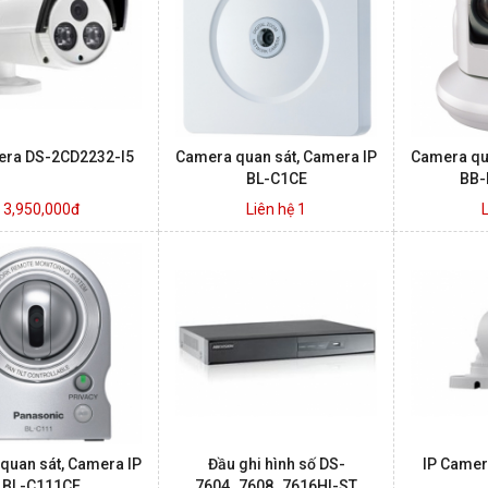
era DS-2CD2232-I5
Camera quan sát, Camera IP
Camera qu
BL-C1CE
BB-
3,950,000đ
Liên hệ 1
quan sát, Camera IP
Đầu ghi hình số DS-
IP Camer
BL-C111CE
7604_7608_7616HI-ST