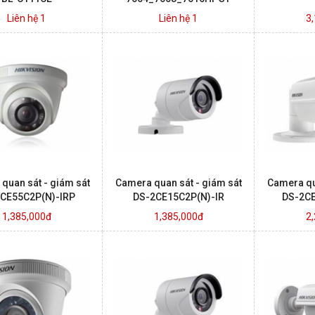
Liên hệ 1
Liên hệ 1
3
quan sát - giám sát
Camera quan sát - giám sát
Camera qu
CE55C2P(N)-IRP
DS-2CE15C2P(N)-IR
DS-2CE
1,385,000đ
1,385,000đ
2