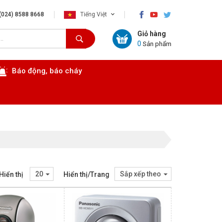
×
(024) 8588 8668
Tiếng Việt
Giỏ hàng
0
Sản phẩm
Báo động, báo cháy
20
Sắp xếp theo
Hiển thị
Hiển thị/Trang