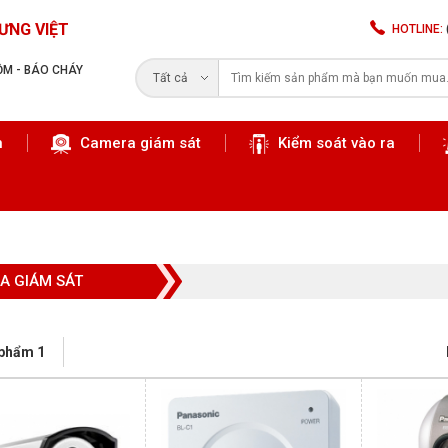
ƯNG VIỆT
HOTLINE:
RỘM - BÁO CHÁY
Tất cả
n
Camera giám sát
Kiểm soát vào ra
Tìm kiếm
A GIÁM SÁT
 phẩm 1