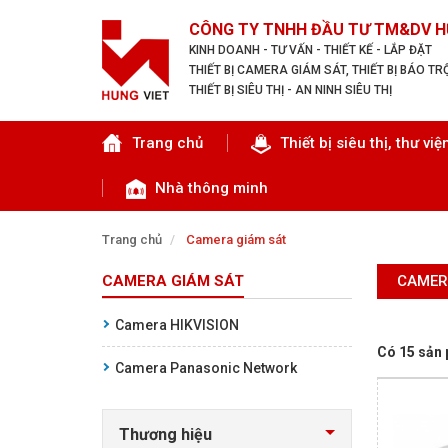
CÔNG TY TNHH ĐẦU TƯ TM&DV H
KINH DOANH - TƯ VẤN - THIẾT KẾ - LẮP ĐẶT
THIẾT BỊ CAMERA GIÁM SÁT, THIẾT BỊ BÁO T
THIẾT BỊ SIÊU THỊ - AN NINH SIÊU THỊ
Tìm theo danh mục
Trang chủ
Thiết bị siêu thị, thư việ
Nhà thông minh
Trang chủ
Camera giám sát
CAMERA GIÁM SÁT
CAMER
TRANG CHỦ
Camera HIKVISION
THIẾT BỊ SIÊU THỊ, THƯ VIỆN
Có 15 sản
Camera Panasonic Network
CAMERA GIÁM SÁT
Thương hiệu
KIỂM SOÁT VÀO RA