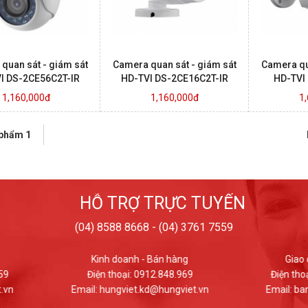
quan sát - giám sát
Camera quan sát - giám sát
Camera qu
I DS-2CE56C2T-IR
HD-TVI DS-2CE16C2T-IR
HD-TVI
1,160,000đ
1,160,000đ
1
 phẩm 1
HỖ TRỢ TRỰC TUYẾN
(04) 8588 8668 - (04) 3761 7559
Kinh doanh - Bán hàng
Giao dịch - Bán hàng
Điện thoại: 0912.848.969
Điện thoại: (024) 37617559
ail: hungviet.kd@hungviet.vn
Email: banhang@hungviet.v