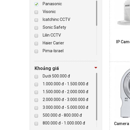
Panasonic
Visonic
BÁO ĐỘNG, BÁO CHÁY
Icatchinc CCTV
Sonic Safety
NHÀ THÔNG MINH
Lilin CCTV
IP Cam
LIÊN HỆ
Haier Carier
Pima-Israel
Tibet
Checkpoint
Khoảng giá
Paradox-Canada
Dưới 500.000 đ
D-max
1.000.000 đ - 1.500.000 đ
HIKVISON
1.500.000 đ - 2.000.000 đ
Eguard
2.000.000 đ - 3.000.000 đ
Khác
3.000.000 đ - 5.000.000 đ
Rapiscan
500.000 đ - 800.000 đ
800.000 đ - 1.000.000 đ
Camera 