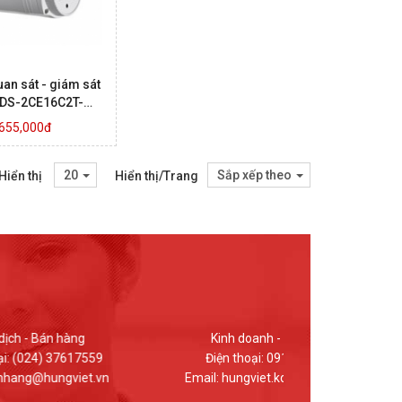
an sát - giám sát
 DS-2CE16C2T-
IT1.IT3
,655,000đ
20
Sắp xếp theo
Hiển thị
Hiển thị/Trang
Kinh doanh - Bán hàng
Giao dị
Điện thoại: 0912.848.969
Điện thoại
n
Email: hungviet.kd@hungviet.vn
Email: ban