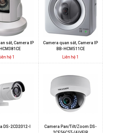
an sát, Camera IP
Camera quan sát, Camera IP
HCM381CE
BB-HCM511CE
Liên hệ 1
Liên hệ 1
a DS-2CD2012-I
Camera Pan/Tilt/Zoom DS-
2CE56C5T-(A)VFIR