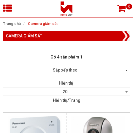
×
Trang chủ
Camera giám sát
CAMERA GIÁM SÁT
Tìm theo danh mục
Có 4 sản phẩm 1
Tìm kiếm
Sắp xếp theo
Hiển thị
TRANG CHỦ
20
Hiển thị/Trang
THIẾT BỊ SIÊU THỊ, THƯ VIỆN
CAMERA GIÁM SÁT
KIỂM SOÁT VÀO RA