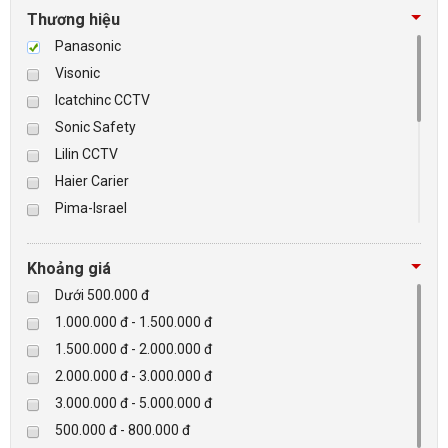
Thương hiệu
Panasonic
Visonic
Icatchinc CCTV
Sonic Safety
Lilin CCTV
Haier Carier
Pima-Israel
Tibet
Checkpoint
Khoảng giá
Paradox-Canada
Dưới 500.000 đ
D-max
1.000.000 đ - 1.500.000 đ
HIKVISON
1.500.000 đ - 2.000.000 đ
Eguard
2.000.000 đ - 3.000.000 đ
Khác
3.000.000 đ - 5.000.000 đ
Rapiscan
500.000 đ - 800.000 đ