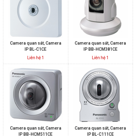
BÁO ĐỘNG, BÁO CHÁY
NHÀ THÔNG MINH
Camera quan sát, Camera
Camera quan sát, Camera
LIÊN HỆ
IP BL-C1CE
IP BB-HCM381CE
Liên hệ 1
Liên hệ 1
Camera quan sát, Camera
Camera quan sát, Camera
IP BB-HCM511CE
IP BL-C111CE