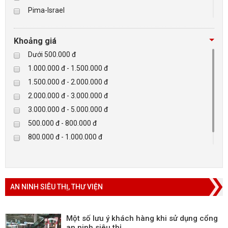
Pima-Israel
Tibet
BÁO ĐỘNG, BÁO CHÁY
Checkpoint
Khoảng giá
NHÀ THÔNG MINH
Paradox-Canada
Dưới 500.000 đ
D-max
1.000.000 đ - 1.500.000 đ
LIÊN HỆ
HIKVISON
1.500.000 đ - 2.000.000 đ
Eguard
2.000.000 đ - 3.000.000 đ
Khác
3.000.000 đ - 5.000.000 đ
Rapiscan
500.000 đ - 800.000 đ
800.000 đ - 1.000.000 đ
Trên 5.000.000 đ
AN NINH SIÊU THỊ, THƯ VIỆN
Một số lưu ý khách hàng khi sử dụng cổng
an ninh siêu thị