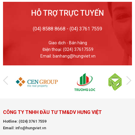
HỖ TRỢ TRỰC TUYẾN
(04) 8588 8668 - (04) 3761 7559
Giao dịch - Bán hàng
Điện thoại: (024) 37617559
Email: banhang@hungviet.vn
CÔNG TY TNHH ĐẦU TƯ TM&DV HƯNG VIỆT
Hotline
:
(024) 3761 7559
Email
: info@hungviet.vn