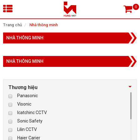
×
Trang chủ
Nhà thông minh
NHÀ THÔNG MINH
Tìm theo danh mục
NHÀ THÔNG MINH
Tìm kiếm
Thương hiệu
TRANG CHỦ
Panasonic
Visonic
THIẾT BỊ SIÊU THỊ, THƯ VIỆN
Icatchinc CCTV
Sonic Safety
CAMERA GIÁM SÁT
Lilin CCTV
Haier Carier
KIỂM SOÁT VÀO RA