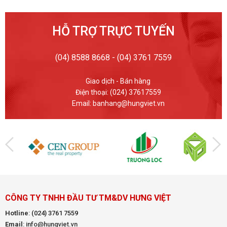
HỖ TRỢ TRỰC TUYẾN
(04) 8588 8668 - (04) 3761 7559
Giao dịch - Bán hàng
Điện thoại: (024) 37617559
Email: banhang@hungviet.vn
CÔNG TY TNHH ĐẦU TƯ TM&DV HƯNG VIỆT
Hotline
:
(024) 3761 7559
Email
: info@hungviet.vn