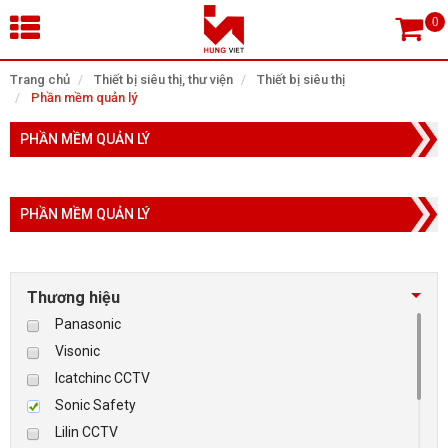
×
Trang chủ
Thiết bị siêu thị, thư viện
Thiết bị siêu thị
Phần mềm quản lý
Tìm theo danh mục
PHẦN MỀM QUẢN LÝ
PHẦN MỀM QUẢN LÝ
Tìm kiếm
Thương hiệu
TRANG CHỦ
Panasonic
THIẾT BỊ SIÊU THỊ, THƯ VIỆN
Visonic
Icatchinc CCTV
CAMERA GIÁM SÁT
Sonic Safety
Lilin CCTV
KIỂM SOÁT VÀO RA