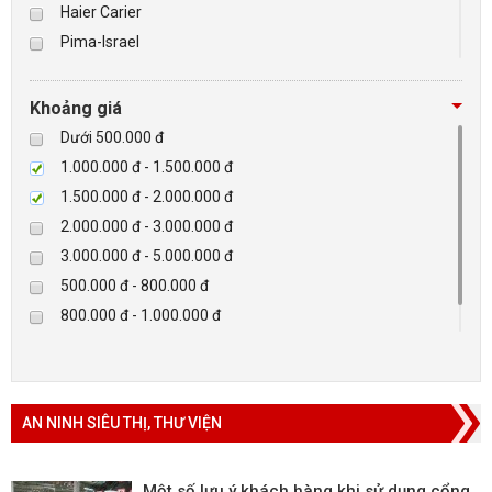
Haier Carier
Pima-Israel
BÁO ĐỘNG, BÁO CHÁY
Tibet
Checkpoint
NHÀ THÔNG MINH
Khoảng giá
Paradox-Canada
Dưới 500.000 đ
LIÊN HỆ
D-max
1.000.000 đ - 1.500.000 đ
HIKVISON
1.500.000 đ - 2.000.000 đ
Eguard
2.000.000 đ - 3.000.000 đ
Khác
3.000.000 đ - 5.000.000 đ
Rapiscan
500.000 đ - 800.000 đ
800.000 đ - 1.000.000 đ
Trên 5.000.000 đ
AN NINH SIÊU THỊ, THƯ VIỆN
Một số lưu ý khách hàng khi sử dụng cổng