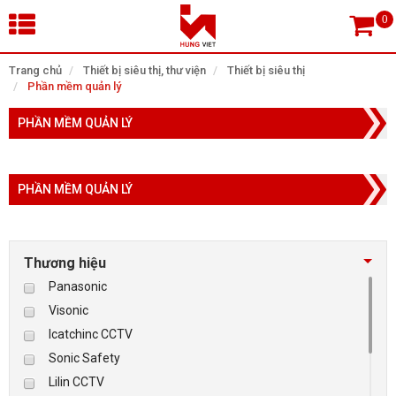
×
Trang chủ
Thiết bị siêu thị, thư viện
Thiết bị siêu thị
Phần mềm quản lý
Tìm theo danh mục
PHẦN MỀM QUẢN LÝ
PHẦN MỀM QUẢN LÝ
Tìm kiếm
Thương hiệu
TRANG CHỦ
Panasonic
THIẾT BỊ SIÊU THỊ, THƯ VIỆN
Visonic
Icatchinc CCTV
CAMERA GIÁM SÁT
Sonic Safety
Lilin CCTV
KIỂM SOÁT VÀO RA