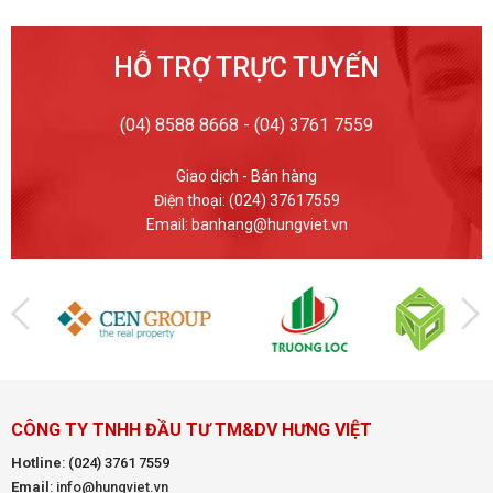
HỖ TRỢ TRỰC TUYẾN
(04) 8588 8668 - (04) 3761 7559
Giao dịch - Bán hàng
Điện thoại: (024) 37617559
Email: banhang@hungviet.vn
CÔNG TY TNHH ĐẦU TƯ TM&DV HƯNG VIỆT
Hotline
:
(024) 3761 7559
Email
: info@hungviet.vn