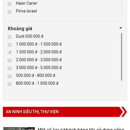
Haier Carier
Pima-Israel
BÁO ĐỘNG, BÁO CHÁY
Tibet
Checkpoint
NHÀ THÔNG MINH
Khoảng giá
Paradox-Canada
Dưới 500.000 đ
LIÊN HỆ
D-max
1.000.000 đ - 1.500.000 đ
HIKVISON
1.500.000 đ - 2.000.000 đ
Eguard
2.000.000 đ - 3.000.000 đ
Khác
3.000.000 đ - 5.000.000 đ
Rapiscan
500.000 đ - 800.000 đ
800.000 đ - 1.000.000 đ
Trên 5.000.000 đ
AN NINH SIÊU THỊ, THƯ VIỆN
Một số lưu ý khách hàng khi sử dụng cổng