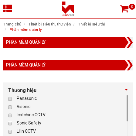
×
Trang chủ
Thiết bị siêu thị, thư viện
Thiết bị siêu thị
Phần mềm quản lý
Tìm theo danh mục
PHẦN MỀM QUẢN LÝ
PHẦN MỀM QUẢN LÝ
Tìm kiếm
Thương hiệu
TRANG CHỦ
Panasonic
THIẾT BỊ SIÊU THỊ, THƯ VIỆN
Visonic
Icatchinc CCTV
CAMERA GIÁM SÁT
Sonic Safety
Lilin CCTV
KIỂM SOÁT VÀO RA