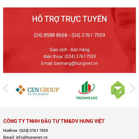
HỖ TRỢ TRỰC TUYẾN
(04) 8588 8668 - (04) 3761 7559
Giao dịch - Bán hàng
Điện thoại: (024) 37617559
Email: banhang@hungviet.vn
CÔNG TY TNHH ĐẦU TƯ TM&DV HƯNG VIỆT
Hotline
:
(024) 3761 7559
Email
: info@hungviet.vn