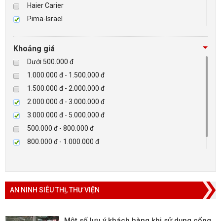
Haier Carier
Pima-Israel
BÁO ĐỘNG, BÁO CHÁY
Tibet
Checkpoint
NHÀ THÔNG MINH
Khoảng giá
Paradox-Canada
Dưới 500.000 đ
LIÊN HỆ
D-max
1.000.000 đ - 1.500.000 đ
HIKVISON
1.500.000 đ - 2.000.000 đ
Eguard
2.000.000 đ - 3.000.000 đ
Khác
3.000.000 đ - 5.000.000 đ
Rapiscan
500.000 đ - 800.000 đ
800.000 đ - 1.000.000 đ
Trên 5.000.000 đ
AN NINH SIÊU THỊ, THƯ VIỆN
Một số lưu ý khách hàng khi sử dụng cổng