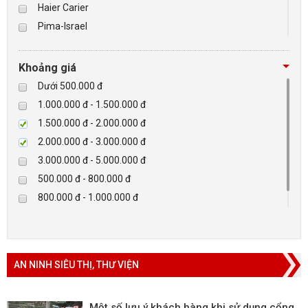
Haier Carier
Pima-Israel
BÁO ĐỘNG, BÁO CHÁY
Tibet
Checkpoint
NHÀ THÔNG MINH
Khoảng giá
Paradox-Canada
Dưới 500.000 đ
LIÊN HỆ
D-max
1.000.000 đ - 1.500.000 đ
HIKVISON
1.500.000 đ - 2.000.000 đ
Eguard
2.000.000 đ - 3.000.000 đ
Khác
3.000.000 đ - 5.000.000 đ
Rapiscan
500.000 đ - 800.000 đ
800.000 đ - 1.000.000 đ
Trên 5.000.000 đ
AN NINH SIÊU THỊ, THƯ VIỆN
Một số lưu ý khách hàng khi sử dụng cổng