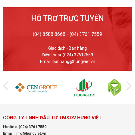
HỖ TRỢ TRỰC TUYẾN
(04) 8588 8668 - (04) 3761 7559
Giao dịch - Bán hàng
Điện thoại: (024) 37617559
Email: banhang@hungviet.vn
CÔNG TY TNHH ĐẦU TƯ TM&DV HƯNG VIỆT
Hotline
:
(024) 3761 7559
Email
: info@hungviet.vn