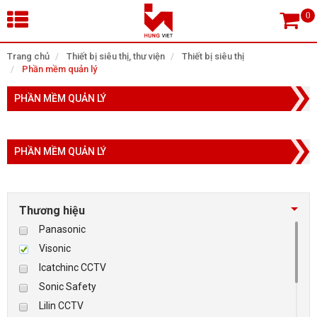
×
Trang chủ
Thiết bị siêu thị, thư viện
Thiết bị siêu thị
Phần mềm quản lý
Tìm theo danh mục
PHẦN MỀM QUẢN LÝ
PHẦN MỀM QUẢN LÝ
Tìm kiếm
Thương hiệu
TRANG CHỦ
Panasonic
THIẾT BỊ SIÊU THỊ, THƯ VIỆN
Visonic
Icatchinc CCTV
CAMERA GIÁM SÁT
Sonic Safety
Lilin CCTV
KIỂM SOÁT VÀO RA