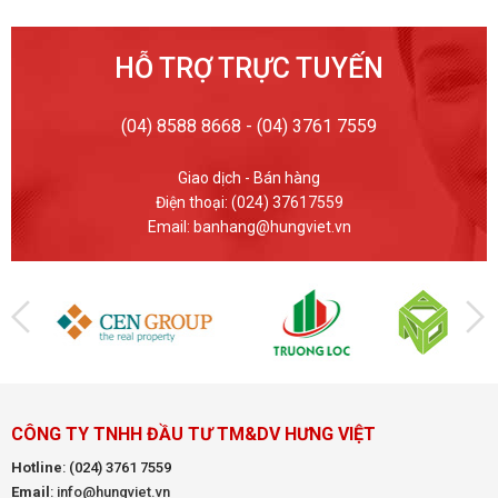
HỖ TRỢ TRỰC TUYẾN
(04) 8588 8668 - (04) 3761 7559
Giao dịch - Bán hàng
Điện thoại: (024) 37617559
Email: banhang@hungviet.vn
CÔNG TY TNHH ĐẦU TƯ TM&DV HƯNG VIỆT
Hotline
:
(024) 3761 7559
Email
: info@hungviet.vn