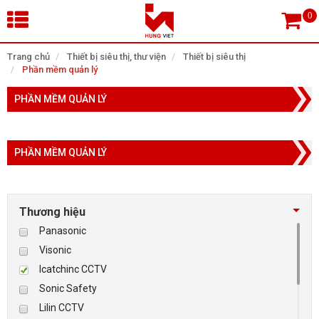
×
Trang chủ
Thiết bị siêu thị, thư viện
Thiết bị siêu thị
Phần mềm quản lý
Tìm theo danh mục
PHẦN MỀM QUẢN LÝ
PHẦN MỀM QUẢN LÝ
Tìm kiếm
Thương hiệu
TRANG CHỦ
Panasonic
THIẾT BỊ SIÊU THỊ, THƯ VIỆN
Visonic
Icatchinc CCTV
CAMERA GIÁM SÁT
Sonic Safety
Lilin CCTV
KIỂM SOÁT VÀO RA