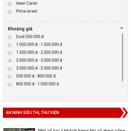
Haier Carier
Pima-Israel
BÁO ĐỘNG, BÁO CHÁY
Tibet
Checkpoint
NHÀ THÔNG MINH
Khoảng giá
Paradox-Canada
Dưới 500.000 đ
LIÊN HỆ
D-max
1.000.000 đ - 1.500.000 đ
HIKVISON
1.500.000 đ - 2.000.000 đ
Eguard
2.000.000 đ - 3.000.000 đ
Khác
3.000.000 đ - 5.000.000 đ
Rapiscan
500.000 đ - 800.000 đ
800.000 đ - 1.000.000 đ
Trên 5.000.000 đ
AN NINH SIÊU THỊ, THƯ VIỆN
Một số lưu ý khách hàng khi sử dụng cổng