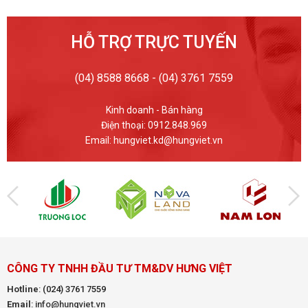
HỖ TRỢ TRỰC TUYẾN
(04) 8588 8668 - (04) 3761 7559
Kinh doanh - Bán hàng
Điện thoại: 0912.848.969
Email: hungviet.kd@hungviet.vn
CÔNG TY TNHH ĐẦU TƯ TM&DV HƯNG VIỆT
Hotline
:
(024) 3761 7559
Email
: info@hungviet.vn