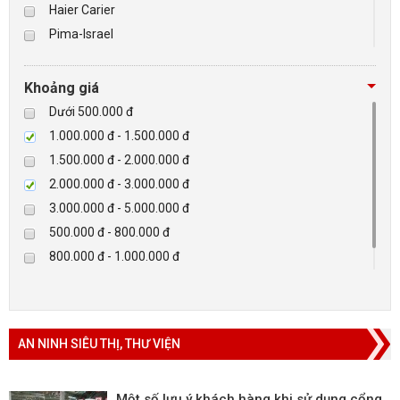
Haier Carier
Pima-Israel
BÁO ĐỘNG, BÁO CHÁY
Tibet
Checkpoint
NHÀ THÔNG MINH
Khoảng giá
Paradox-Canada
Dưới 500.000 đ
LIÊN HỆ
D-max
1.000.000 đ - 1.500.000 đ
HIKVISON
1.500.000 đ - 2.000.000 đ
Eguard
2.000.000 đ - 3.000.000 đ
Khác
3.000.000 đ - 5.000.000 đ
Rapiscan
500.000 đ - 800.000 đ
800.000 đ - 1.000.000 đ
Trên 5.000.000 đ
AN NINH SIÊU THỊ, THƯ VIỆN
Một số lưu ý khách hàng khi sử dụng cổng