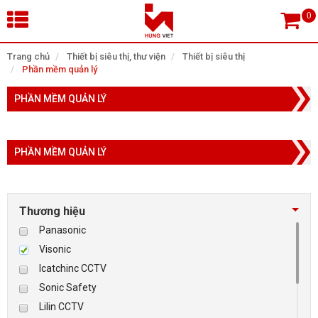
×
Trang chủ
Thiết bị siêu thị, thư viện
Thiết bị siêu thị
Phần mềm quản lý
Tìm theo danh mục
PHẦN MỀM QUẢN LÝ
PHẦN MỀM QUẢN LÝ
Tìm kiếm
Thương hiệu
TRANG CHỦ
Panasonic
THIẾT BỊ SIÊU THỊ, THƯ VIỆN
Visonic
Icatchinc CCTV
CAMERA GIÁM SÁT
Sonic Safety
Lilin CCTV
KIỂM SOÁT VÀO RA