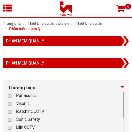
×
Trang chủ
Thiết bị siêu thị, thư viện
Thiết bị siêu thị
Phần mềm quản lý
Tìm theo danh mục
PHẦN MỀM QUẢN LÝ
PHẦN MỀM QUẢN LÝ
Tìm kiếm
Thương hiệu
TRANG CHỦ
Panasonic
THIẾT BỊ SIÊU THỊ, THƯ VIỆN
Visonic
Icatchinc CCTV
CAMERA GIÁM SÁT
Sonic Safety
Lilin CCTV
KIỂM SOÁT VÀO RA