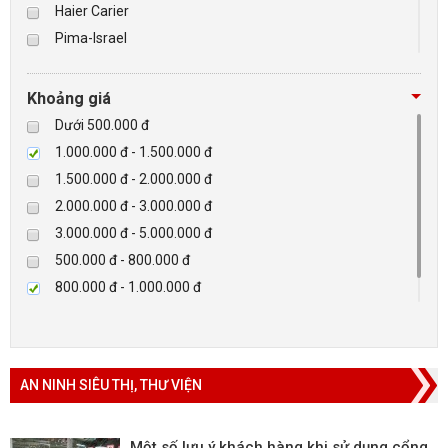
Haier Carier
Pima-Israel
BÁO ĐỘNG, BÁO CHÁY
Tibet
Checkpoint
NHÀ THÔNG MINH
Khoảng giá
Paradox-Canada
Dưới 500.000 đ
LIÊN HỆ
D-max
1.000.000 đ - 1.500.000 đ
HIKVISON
1.500.000 đ - 2.000.000 đ
Eguard
2.000.000 đ - 3.000.000 đ
Khác
3.000.000 đ - 5.000.000 đ
Rapiscan
500.000 đ - 800.000 đ
800.000 đ - 1.000.000 đ
Trên 5.000.000 đ
AN NINH SIÊU THỊ, THƯ VIỆN
Một số lưu ý khách hàng khi sử dụng cổng