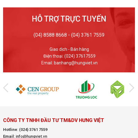
HỖ TRỢ TRỰC TUYẾN
(04) 8588 8668 - (04) 3761 7559
Giao dịch - Bán hàng
Điện thoại: (024) 37617559
Email: banhang@hungviet.vn
CÔNG TY TNHH ĐẦU TƯ TM&DV HƯNG VIỆT
Hotline
:
(024) 3761 7559
Email
: info@hungviet.vn