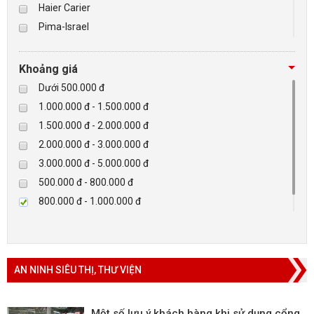
Haier Carier
Pima-Israel
BÁO ĐỘNG, BÁO CHÁY
Tibet
Checkpoint
NHÀ THÔNG MINH
Khoảng giá
Paradox-Canada
Dưới 500.000 đ
LIÊN HỆ
D-max
1.000.000 đ - 1.500.000 đ
HIKVISON
1.500.000 đ - 2.000.000 đ
Eguard
2.000.000 đ - 3.000.000 đ
Khác
3.000.000 đ - 5.000.000 đ
Rapiscan
500.000 đ - 800.000 đ
800.000 đ - 1.000.000 đ
Trên 5.000.000 đ
AN NINH SIÊU THỊ, THƯ VIỆN
Một số lưu ý khách hàng khi sử dụng cổng