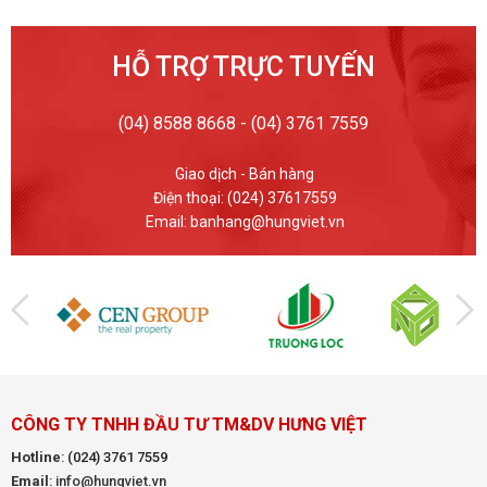
HỖ TRỢ TRỰC TUYẾN
(04) 8588 8668 - (04) 3761 7559
Giao dịch - Bán hàng
Điện thoại: (024) 37617559
Email: banhang@hungviet.vn
CÔNG TY TNHH ĐẦU TƯ TM&DV HƯNG VIỆT
Hotline
:
(024) 3761 7559
Email
: info@hungviet.vn