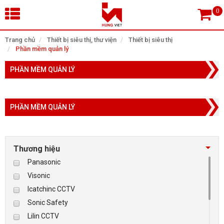
×
Trang chủ
Thiết bị siêu thị, thư viện
Thiết bị siêu thị
Phần mềm quản lý
Tìm theo danh mục
PHẦN MỀM QUẢN LÝ
PHẦN MỀM QUẢN LÝ
Tìm kiếm
Thương hiệu
TRANG CHỦ
Panasonic
THIẾT BỊ SIÊU THỊ, THƯ VIỆN
Visonic
Icatchinc CCTV
CAMERA GIÁM SÁT
Sonic Safety
Lilin CCTV
KIỂM SOÁT VÀO RA