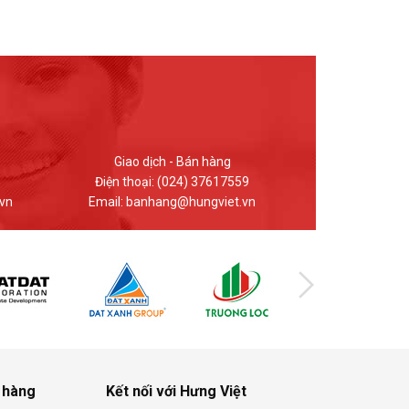
Kinh doanh - Bán hàng
Giao dị
Điện thoại: 0912.848.969
Điện thoại
n
Email: hungviet.kd@hungviet.vn
Email: ban
 hàng
Kết nối với Hưng Việt