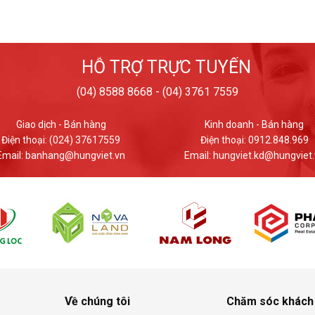
HỖ TRỢ TRỰC TUYẾN
(04) 8588 8668 - (04) 3761 7559
Kinh doanh - Bán hàng
Giao dịch - Bán hàng
Điện thoại: 0912.848.969
Điện thoại: (024) 37617559
ail: hungviet.kd@hungviet.vn
Email: banhang@hungviet.v
Về chúng tôi
Chăm sóc khách