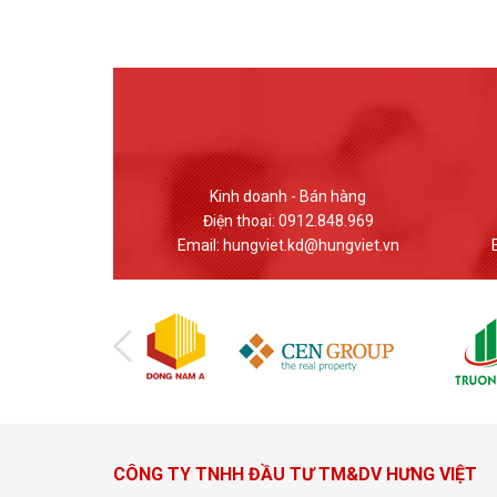
 Bán hàng
Giao dịch - Bán hàng
12.848.969
Điện thoại: (024) 37617559
d@hungviet.vn
Email: banhang@hungviet.vn
Em
CÔNG TY TNHH ĐẦU TƯ TM&DV HƯNG VIỆT