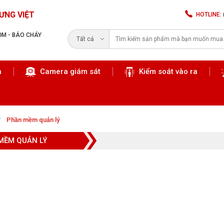
ƯNG VIỆT
HOTLINE:
RỘM - BÁO CHÁY
Tất cả
n
Camera giám sát
Kiểm soát vào ra
Tìm kiếm
Phần mềm quản lý
MỀM QUẢN LÝ