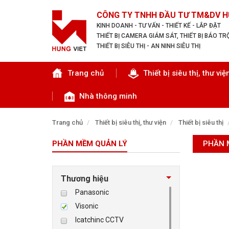
CÔNG TY TNHH ĐẦU TƯ TM&DV H
KINH DOANH - TƯ VẤN - THIẾT KẾ - LẮP ĐẶT
THIẾT BỊ CAMERA GIÁM SÁT, THIẾT BỊ BÁO T
THIẾT BỊ SIÊU THỊ - AN NINH SIÊU THỊ
Tìm theo danh mục
Trang chủ
Thiết bị siêu thị, thư việ
Nhà thông minh
Trang chủ
Thiết bị siêu thị, thư viện
Thiết bị siêu thị
PHẦN MỀM QUẢN LÝ
PHẦN 
TRANG CHỦ
THIẾT BỊ SIÊU THỊ, THƯ VIỆN
Thương hiệu
Panasonic
CAMERA GIÁM SÁT
Visonic
Icatchinc CCTV
KIỂM SOÁT VÀO RA