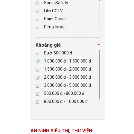
Sonic Safety
Lilin CCTV
BÁO ĐỘNG, BÁO CHÁY
Haier Carier
Pima-Israel
NHÀ THÔNG MINH
Tibet
Checkpoint
LIÊN HỆ
Khoảng giá
Paradox-Canada
Dưới 500.000 đ
D-max
1.000.000 đ - 1.500.000 đ
HIKVISON
1.500.000 đ - 2.000.000 đ
Eguard
2.000.000 đ - 3.000.000 đ
Khác
3.000.000 đ - 5.000.000 đ
Rapiscan
500.000 đ - 800.000 đ
800.000 đ - 1.000.000 đ
Trên 5.000.000 đ
AN NINH SIÊU THỊ, THƯ VIỆN